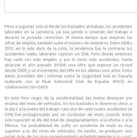
Pese a suponer solo el 4% de los traslados al trabajo, los accidentes
laborales en la carretera, ya sea yendo o viniendo del trabajo o
durante la jornada- remontan. Al mismo tiempo que mejoran las
cifras de empleo, también sube el número de siniestros. Entre 2008 y
2013, en lo más duro de la crisis, la tendencia fue la contraria: los
accidentes viales laborales cayeron un 35%. Pero desde entonces
hay cada vez más empleo, y por lo tanto más accidentes, hasta
alcanzar el año pasado 69.938, una cifra que supone un récord
desde 2009, y un incremento del 28% en los últimos seis años. Estos
datos proceden del I Informe sobre la Seguridad Vial en España
realizado con el Real Automóvil Club de España (RACE) en
colaboración con GAD3.
En esto foco negro de la accidentalidad, las motos destacan por
encima del resto de vehículos. En los traslados in itinere-es decir, a
la ida o a la vuelta del trabajo- casi uno de cada cuatro accidentes (el
23%) fue protagonizado por un conductor de moto, cuando estos
solo suponen el 4% del total de desplazamientos a la oficina o a la
fábrica. “La probabilidad de sufrir un accidente de moto es muy
superior a la del resto de vehículos. De hecho, se producen seis
veces más de los que correspondería estadísticamente a su uso”,