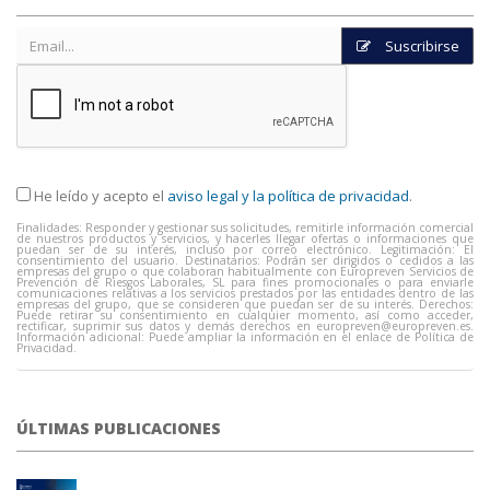
Suscribirse
He leído y acepto el
aviso legal y la política de privacidad
.
Finalidades: Responder y gestionar sus solicitudes, remitirle información comercial
de nuestros productos y servicios, y hacerles llegar ofertas o informaciones que
puedan ser de su interés, incluso por correo electrónico. Legitimación: El
consentimiento del usuario. Destinatarios: Podrán ser dirigidos o cedidos a las
empresas del grupo o que colaboran habitualmente con Europreven Servicios de
Prevención de Riesgos Laborales, SL para fines promocionales o para enviarle
comunicaciones relativas a los servicios prestados por las entidades dentro de las
empresas del grupo, que se consideren que puedan ser de su interés. Derechos:
Puede retirar su consentimiento en cualquier momento, así como acceder,
rectificar, suprimir sus datos y demás derechos en
europreven@europreven.es
.
Información adicional: Puede ampliar la información en el enlace de Política de
Privacidad.
ÚLTIMAS PUBLICACIONES