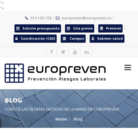
">
">
910 100 108
europreven@europreven.es
Solicite presupuesto
Cita previa
Previnet
Coordinación (CAE)
Campus
Exámen salud
BLOG
CONOCE LAS ÚLTIMAS NOTICIAS DE LA MANO DE EUROPREVEN
Inicio
Blog