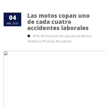
Las motos copan uno
04
de cada cuatro
ABR, 2019
accidentes laborales
#PRL #Prevención RiesgoLaboral #Motos
#InItinere #Trabajo #Accidente