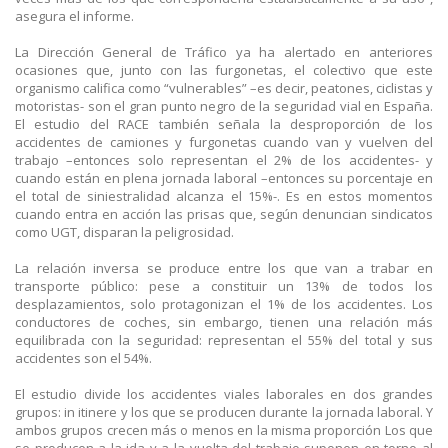
asegura el informe.
La Dirección General de Tráfico ya ha alertado en anteriores
ocasiones que, junto con las furgonetas, el colectivo que este
organismo califica como “vulnerables” –es decir, peatones, ciclistas y
motoristas- son el gran punto negro de la seguridad vial en España.
El estudio del RACE también señala la desproporción de los
accidentes de camiones y furgonetas cuando van y vuelven del
trabajo –entonces solo representan el 2% de los accidentes- y
cuando están en plena jornada laboral –entonces su porcentaje en
el total de siniestralidad alcanza el 15%-. Es en estos momentos
cuando entra en acción las prisas que, según denuncian sindicatos
como UGT, disparan la peligrosidad.
La relación inversa se produce entre los que van a trabar en
transporte público: pese a constituir un 13% de todos los
desplazamientos, solo protagonizan el 1% de los accidentes. Los
conductores de coches, sin embargo, tienen una relación más
equilibrada con la seguridad: representan el 55% del total y sus
accidentes son el 54%.
El estudio divide los accidentes viales laborales en dos grandes
grupos: in itinere y los que se producen durante la jornada laboral. Y
ambos grupos crecen más o menos en la misma proporción Los que
se producen a la ida y a la vuelta del trabajo suponen en torno al