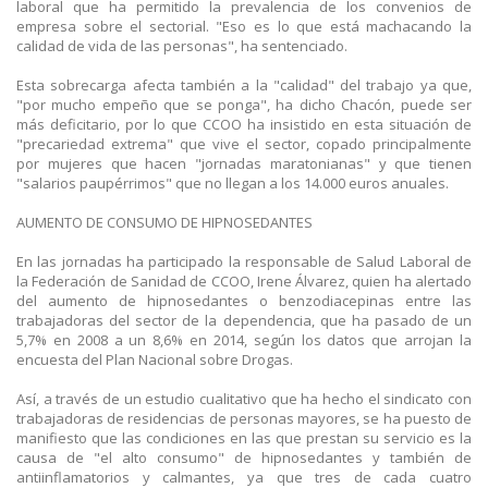
laboral que ha permitido la prevalencia de los convenios de
empresa sobre el sectorial. "Eso es lo que está machacando la
calidad de vida de las personas", ha sentenciado.
Esta sobrecarga afecta también a la "calidad" del trabajo ya que,
"por mucho empeño que se ponga", ha dicho Chacón, puede ser
más deficitario, por lo que CCOO ha insistido en esta situación de
"precariedad extrema" que vive el sector, copado principalmente
por mujeres que hacen "jornadas maratonianas" y que tienen
"salarios paupérrimos" que no llegan a los 14.000 euros anuales.
AUMENTO DE CONSUMO DE HIPNOSEDANTES
En las jornadas ha participado la responsable de Salud Laboral de
la Federación de Sanidad de CCOO, Irene Álvarez, quien ha alertado
del aumento de hipnosedantes o benzodiacepinas entre las
trabajadoras del sector de la dependencia, que ha pasado de un
5,7% en 2008 a un 8,6% en 2014, según los datos que arrojan la
encuesta del Plan Nacional sobre Drogas.
Así, a través de un estudio cualitativo que ha hecho el sindicato con
trabajadoras de residencias de personas mayores, se ha puesto de
manifiesto que las condiciones en las que prestan su servicio es la
causa de "el alto consumo" de hipnosedantes y también de
antiinflamatorios y calmantes, ya que tres de cada cuatro