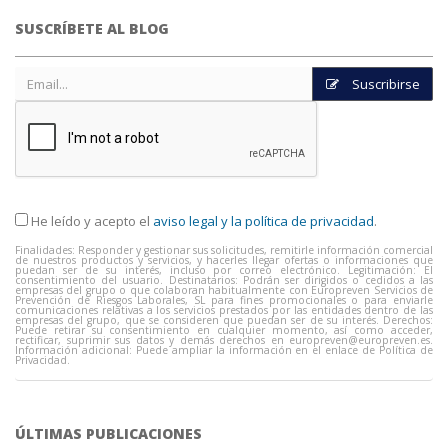
SUSCRÍBETE AL BLOG
Suscribirse
He leído y acepto el
aviso legal y la política de privacidad
.
Finalidades: Responder y gestionar sus solicitudes, remitirle información comercial
de nuestros productos y servicios, y hacerles llegar ofertas o informaciones que
puedan ser de su interés, incluso por correo electrónico. Legitimación: El
consentimiento del usuario. Destinatarios: Podrán ser dirigidos o cedidos a las
empresas del grupo o que colaboran habitualmente con Europreven Servicios de
Prevención de Riesgos Laborales, SL para fines promocionales o para enviarle
comunicaciones relativas a los servicios prestados por las entidades dentro de las
empresas del grupo, que se consideren que puedan ser de su interés. Derechos:
Puede retirar su consentimiento en cualquier momento, así como acceder,
rectificar, suprimir sus datos y demás derechos en
europreven@europreven.es
.
Información adicional: Puede ampliar la información en el enlace de Política de
Privacidad.
ÚLTIMAS PUBLICACIONES