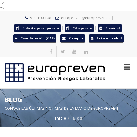
">
">
910 100 108
europreven@europreven.es
Solicite presupuesto
Cita previa
Previnet
Coordinación (CAE)
Campus
Exámen salud
BLOG
CONOCE LAS ÚLTIMAS NOTICIAS DE LA MANO DE EUROPREVEN
Inicio
Blog