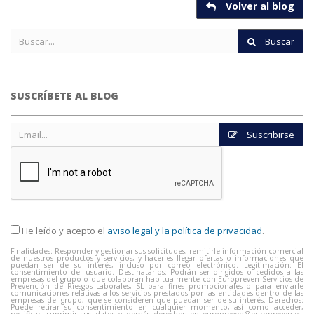
Volver al blog
Buscar
SUSCRÍBETE AL BLOG
Suscribirse
He leído y acepto el
aviso legal y la política de privacidad
.
Finalidades: Responder y gestionar sus solicitudes, remitirle información comercial
de nuestros productos y servicios, y hacerles llegar ofertas o informaciones que
puedan ser de su interés, incluso por correo electrónico. Legitimación: El
consentimiento del usuario. Destinatarios: Podrán ser dirigidos o cedidos a las
empresas del grupo o que colaboran habitualmente con Europreven Servicios de
Prevención de Riesgos Laborales, SL para fines promocionales o para enviarle
comunicaciones relativas a los servicios prestados por las entidades dentro de las
empresas del grupo, que se consideren que puedan ser de su interés. Derechos:
Puede retirar su consentimiento en cualquier momento, así como acceder,