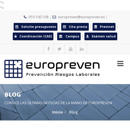
">
">
910 100 108
europreven@europreven.es
Solicite presupuesto
Cita previa
Previnet
Coordinación (CAE)
Campus
Exámen salud
BLOG
CONOCE LAS ÚLTIMAS NOTICIAS DE LA MANO DE EUROPREVEN
Inicio
Blog