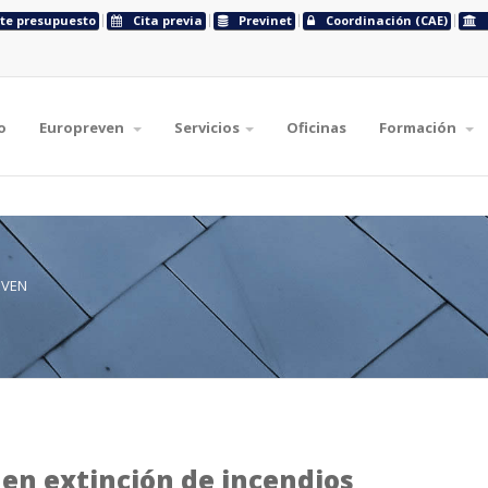
ite presupuesto
Cita previa
Previnet
Coordinación (CAE)
o
Europreven
Servicios
Oficinas
Formación
EVEN
 en extinción de incendios