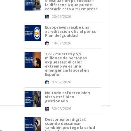
o evaluación psicosocial:
la diferencia que puede
costarle caro a tu empresa
20/07/2026
Europreven recibe una
acreditación oficial por su
Plan de Igualdad
14/07/2026
3.832 muertes y 5,5
millones de personas
expuestas: el calor
extremo ya es una
emergencia laboral en
España
07/07/2026
No todo esfuerzo bien
visto está bien
gestionado
30/06/2026
Desconexión digital:
cuando descansar
también protege la salud
s.