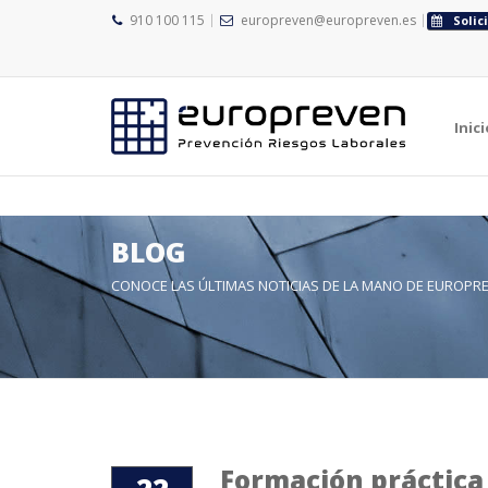
">
910 100 115
europreven@europreven.es
Solic
">
Inici
BLOG
CONOCE LAS ÚLTIMAS NOTICIAS DE LA MANO DE EUROPR
Formación práctica