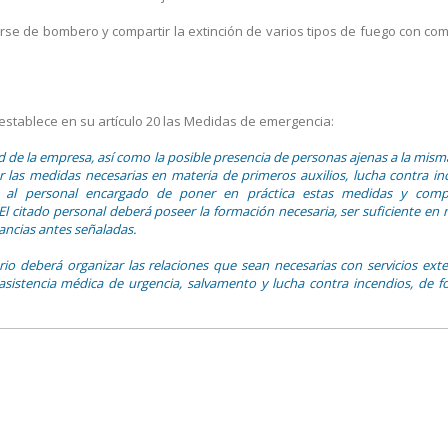
irse de bombero y compartir la extinción de varios tipos de fuego con c
 establece en su artículo 20 las Medidas de emergencia:
ad de la empresa, así como la posible presencia de personas ajenas a la mism
r las medidas necesarias en materia de primeros auxilios, lucha contra in
lo al personal encargado de poner en práctica estas medidas y com
El citado personal deberá poseer la formación necesaria, ser suficiente en
ancias antes señaladas.
io deberá organizar las relaciones que sean necesarias con servicios exte
 asistencia médica de urgencia, salvamento y lucha contra incendios, de 