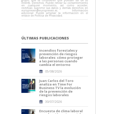
grupo, que se consideren que puedan ser de su
interés. Derechos: Puede retirar su consentimiento
en cualquier momento, así como acceder,
rectificar, suprimir sus datos y demás derechos en
europreven@europreven.es
. Información
adicional: Puede ampliar la información en el
enlace de Política de Privacidad.
ÚLTIMAS PUBLICACIONES
Incendios forestales y
prevención de riesgos
laborales: cómo proteger
a las personas cuando
cambia el entorno
05/08/2026
Juan Carlos del Toro
analiza en Time For
Business TV la evolución
de la prevención de
riesgos laborales
30/07/2026
Encuesta de clima laboral