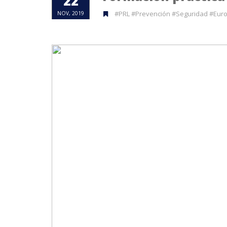
22
#PRL #Prevención #Seguridad #Euro
NOV, 2019