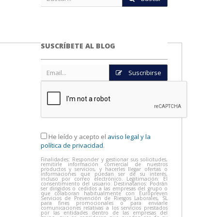
SUSCRÍBETE AL BLOG
Suscribirse
He leído y acepto el
aviso legal y la
política de privacidad
.
Finalidades: Responder y gestionar sus solicitudes,
remitirle información comercial de nuestros
productos y servicios, y hacerles llegar ofertas o
informaciones que puedan ser de su interés,
incluso por correo electrónico. Legitimación: El
consentimiento del usuario. Destinatarios: Podrán
ser dirigidos o cedidos a las empresas del grupo o
que colaboran habitualmente con Europreven
Servicios de Prevención de Riesgos Laborales, SL
para fines promocionales o para enviarle
comunicaciones relativas a los servicios prestados
por las entidades dentro de las empresas del