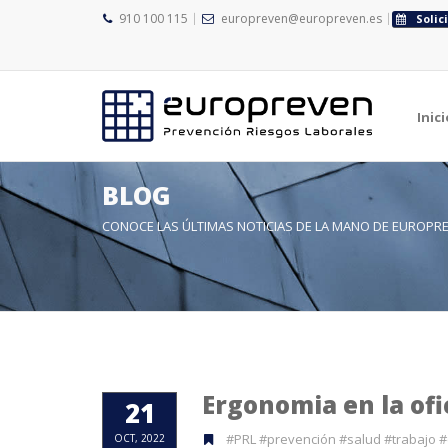
910 100 115
europreven@europreven.es
Solic
Inici
BLOG
CONOCE LAS ÚLTIMAS NOTICIAS DE LA MANO DE EUROPR
Ergonomia en la ofi
21
#PRL #prevención #salud #trabajo 
OCT, 2022