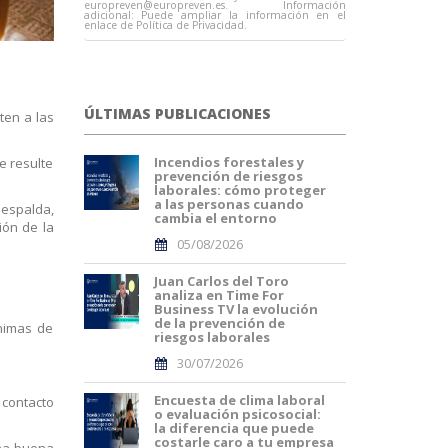
europreven@europreven.es
. Información
adicional: Puede ampliar la información en el
enlace de Política de Privacidad.
ÚLTIMAS PUBLICACIONES
ten a las
Incendios forestales y
e resulte
prevención de riesgos
laborales: cómo proteger
a las personas cuando
 espalda,
cambia el entorno
ión de la
05/08/2026
Juan Carlos del Toro
analiza en Time For
Business TV la evolución
de la prevención de
ínimas de
riesgos laborales
30/07/2026
Encuesta de clima laboral
 contacto
o evaluación psicosocial:
la diferencia que puede
costarle caro a tu empresa
una buena