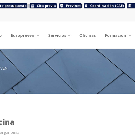
ite presupuesto
Cita previa
Previnet
Coordinación (CAE)
o
Europreven
Servicios
Oficinas
Formación
EVEN
cina
#ergonomia