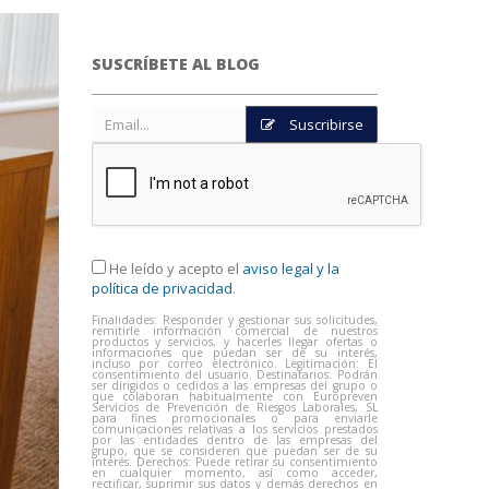
SUSCRÍBETE AL BLOG
Suscribirse
He leído y acepto el
aviso legal y la
política de privacidad
.
Finalidades: Responder y gestionar sus solicitudes,
remitirle información comercial de nuestros
productos y servicios, y hacerles llegar ofertas o
informaciones que puedan ser de su interés,
incluso por correo electrónico. Legitimación: El
consentimiento del usuario. Destinatarios: Podrán
ser dirigidos o cedidos a las empresas del grupo o
que colaboran habitualmente con Europreven
Servicios de Prevención de Riesgos Laborales, SL
para fines promocionales o para enviarle
comunicaciones relativas a los servicios prestados
por las entidades dentro de las empresas del
grupo, que se consideren que puedan ser de su
interés. Derechos: Puede retirar su consentimiento
en cualquier momento, así como acceder,
rectificar, suprimir sus datos y demás derechos en