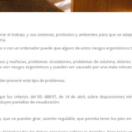
jorar el trabajo, y sus sistemas, productos y ambientes para que se adap
ona.
do o con un ordenador puede que alguno de estos riesgos ergonómicos t
os y muñecas, problemas circulatorios, problemas de columna, dolores
os son riesgos ergonómicos y pueden ser causado por una mala colocac
oder prevenir este tipo de problemas.
r los criterios del RD 488/97, de 14 de abril, sobre disposiciones m
cluyen pantallas de visualización.
, que se puedan girar, asiento regulable, que permita tener los pies en
 del trabajador. No deben apreciarse reflejos ni destellos. Para tener 