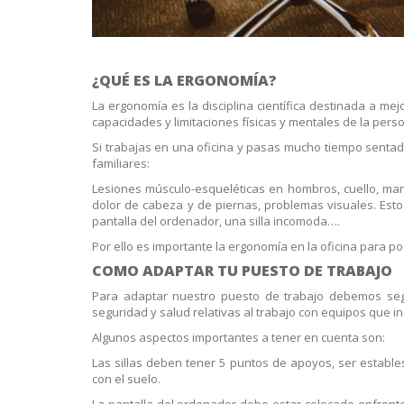
¿QUÉ ES LA ERGONOMÍA?
La ergonomía es la disciplina científica destinada a me
capacidades y limitaciones físicas y mentales de la pers
Si trabajas en una oficina y pasas mucho tiempo senta
familiares:
Lesiones músculo-esqueléticas en hombros, cuello, man
dolor de cabeza y de piernas, problemas visuales. Est
pantalla del ordenador, una silla incomoda….
Por ello es importante la ergonomía en la oficina para p
COMO ADAPTAR TU PUESTO DE TRABAJO
Para adaptar nuestro puesto de trabajo debemos segui
seguridad y salud relativas al trabajo con equipos que in
Algunos aspectos importantes a tener en cuenta son:
Las sillas deben tener 5 puntos de apoyos, ser estables
con el suelo.
La pantalla del ordenador debe estar colocado enfrente