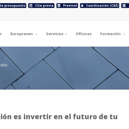
ite presupuesto
Cita previa
Previnet
Coordinación (CAE)
o
Europreven
Servicios
Oficinas
Formación
EVEN
ión es invertir en el futuro de tu