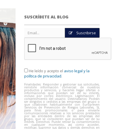
SUSCRÍBETE AL BLOG
Suscribirse
He leído y acepto el
aviso legal y la
política de privacidad
.
Finalidades: Responder y gestionar sus solicitudes,
remitirle información comercial de nuestros
productos y servicios, y hacerles llegar ofertas o
informaciones que puedan ser de su interés,
incluso por correo electrónico. Legitimación: El
consentimiento del usuario. Destinatarios: Podrán
ser dirigidos o cedidos a las empresas del grupo o
que colaboran habitualmente con Europreven
Servicios de Prevención de Riesgos Laborales, SL
para fines promocionales o para enviarle
comunicaciones relativas a los servicios prestados
por las entidades dentro de las empresas del
grupo, que se consideren que puedan ser de su
interés. Derechos: Puede retirar su consentimiento
en cualquier momento, así como acceder,
rectificar, suprimir sus datos y demás derechos en