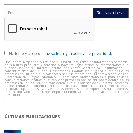
Suscribirse
He leído y acepto el
aviso legal y la política de privacidad
.
Finalidades: Responder y gestionar sus solicitudes, remitirle información comercial
de nuestros productos y servicios, y hacerles llegar ofertas o informaciones que
puedan ser de su interés, incluso por correo electrónico. Legitimación: El
consentimiento del usuario. Destinatarios: Podrán ser dirigidos o cedidos a las
empresas del grupo o que colaboran habitualmente con Europreven Servicios de
Prevención de Riesgos Laborales, SL para fines promocionales o para enviarle
comunicaciones relativas a los servicios prestados por las entidades dentro de las
empresas del grupo, que se consideren que puedan ser de su interés. Derechos:
Puede retirar su consentimiento en cualquier momento, así como acceder,
rectificar, suprimir sus datos y demás derechos en
europreven@europreven.es
.
Información adicional: Puede ampliar la información en el enlace de Política de
Privacidad.
ÚLTIMAS PUBLICACIONES