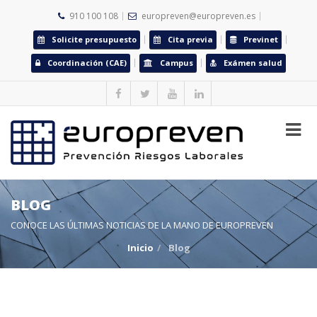
910 100 108
europreven@europreven.es
Solicite presupuesto
Cita previa
Previnet
Coordinación (CAE)
Campus
Exámen salud
BLOG
CONOCE LAS ÚLTIMAS NOTICIAS DE LA MANO DE EUROPREVEN
Inicio
Blog