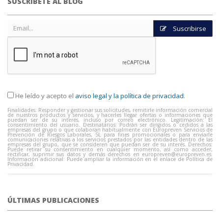
SUSCRÍBETE AL BLOG
Suscribirse
He leído y acepto el
aviso legal y la política de privacidad
.
Finalidades: Responder y gestionar sus solicitudes, remitirle información comercial
de nuestros productos y servicios, y hacerles llegar ofertas o informaciones que
puedan ser de su interés, incluso por correo electrónico. Legitimación: El
consentimiento del usuario. Destinatarios: Podrán ser dirigidos o cedidos a las
empresas del grupo o que colaboran habitualmente con Europreven Servicios de
Prevención de Riesgos Laborales, SL para fines promocionales o para enviarle
comunicaciones relativas a los servicios prestados por las entidades dentro de las
empresas del grupo, que se consideren que puedan ser de su interés. Derechos:
Puede retirar su consentimiento en cualquier momento, así como acceder,
rectificar, suprimir sus datos y demás derechos en
europreven@europreven.es
.
Información adicional: Puede ampliar la información en el enlace de Política de
Privacidad.
ÚLTIMAS PUBLICACIONES