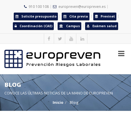
910 100 108
europreven@europreven.es
Solicite presupuesto
Cita previa
Previnet
Coordinación (CAE)
Campus
Exámen salud
BLOG
CONOCE LAS ÚLTIMAS NOTICIAS DE LA MANO DE EUROPREVEN
Inicio
Blog