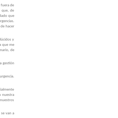
e fuera de
, que, de
 dado que
rgencias.
 de hacer
lúcidos y
sa que me
nario, de
a gestión
urgencia.
cialmente
n nuestra
 nuestros
 se van a