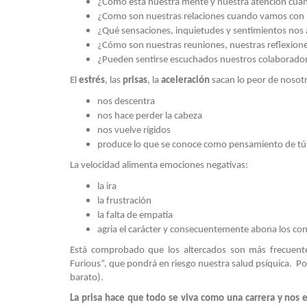
¿Cómo está nuestra mente y nuestra atención cua
¿Como son nuestras relaciones cuando vamos con 
¿Qué sensaciones, inquietudes y sentimientos no
¿Cómo son nuestras reuniones, nuestras reflexione
¿Pueden sentirse escuchados nuestros colaborado
El
estrés
, las
prisas
, la
aceleración
sacan lo peor de nosotr
nos descentra
nos hace perder la cabeza
nos vuelve rígidos
produce lo que se conoce como pensamiento de tú
La velocidad alimenta emociones negativas:
la ira
la frustración
la falta de empatía
agria el carácter y consecuentemente abona los con
Está comprobado que los altercados son más frecuentes
Furious”, que pondrá en riesgo nuestra salud psíquica. Por
barato).
La prisa hace que todo se viva como una carrera y nos e