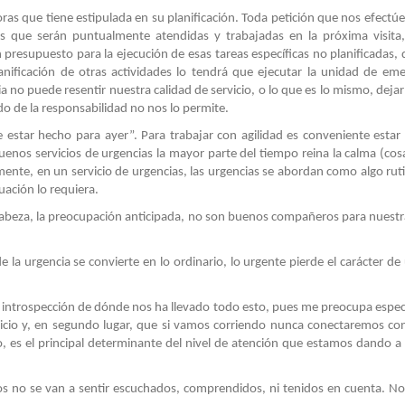
oras que tiene estipulada en su planificación. Toda petición que nos efectú
áis que serán puntualmente atendidas y trabajadas en la próxima visita
 presupuesto para la ejecución de esas tareas específicas no planificadas,
lanificación de otras actividades lo tendrá que ejecutar la unidad de eme
o puede resentir nuestra calidad de servicio, o lo que es lo mismo, dejar
do de la responsabilidad no nos lo permite.
star hecho para ayer”. Para trabajar con agilidad es conveniente estar 
uenos servicios de urgencias la mayor parte del tiempo reina la calma (co
ente, en un servicio de urgencias, las urgencias se abordan como algo ruti
uación lo requiera.
n cabeza, la preocupación anticipada, no son buenos compañeros para nuestr
 la urgencia se convierte en lo ordinario, lo urgente pierde el carácter de 
 introspección de dónde nos ha llevado todo esto, pues me preocupa espe
ervicio y, en segundo lugar, que si vamos corriendo nunca conectaremos co
o, es el principal determinante del nivel de atención que estamos dando a
os no se van a sentir escuchados, comprendidos, ni tenidos en cuenta. No