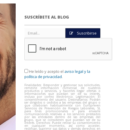
SUSCRÍBETE AL BLOG
Suscribirse
He leído y acepto el
aviso legal y la
política de privacidad
.
Finalidades: Responder y gestionar sus solicitudes,
remitirle información comercial de nuestros
productos y servicios, y hacerles llegar ofertas o
informaciones que puedan ser de su interés,
incluso por correo electrónico. Legitimación: El
consentimiento del usuario. Destinatarios: Podrán
ser dirigidos o cedidos a las empresas del grupo o
que colaboran habitualmente con Europreven
Servicios de Prevención de Riesgos Laborales, SL
para fines promocionales o para enviarle
comunicaciones relativas a los servicios prestados
por las entidades dentro de las empresas del
grupo, que se consideren que puedan ser de su
interés. Derechos: Puede retirar su consentimiento
en cualquier momento, así como acceder,
rectificar, suprimir sus datos y demás derechos en