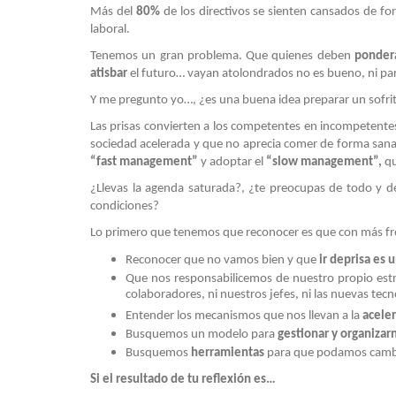
Más del
80%
de los directivos se sienten cansados de for
laboral.
Tenemos un gran problema. Que quienes deben
pondera
atisbar
el futuro… vayan atolondrados no es bueno, ni para 
Y me pregunto yo…, ¿es una buena idea preparar un sofri
Las prisas convierten a los competentes en incompetentes
sociedad acelerada y que no aprecia comer de forma sana
“fast management”
y adoptar el
“slow management”,
qu
¿Llevas la agenda saturada?, ¿te preocupas de todo y d
condiciones?
Lo primero que tenemos que reconocer es que con más fr
Reconocer que no vamos bien y que
ir deprisa es 
Que nos responsabilicemos de nuestro propio estré
colaboradores, ni nuestros jefes, ni las nuevas tecn
Entender los mecanismos que nos llevan a la
acele
Busquemos un modelo para
gestionar y organizar
Busquemos
herramientas
para que podamos cambiar
Si el resultado de tu reflexión es…