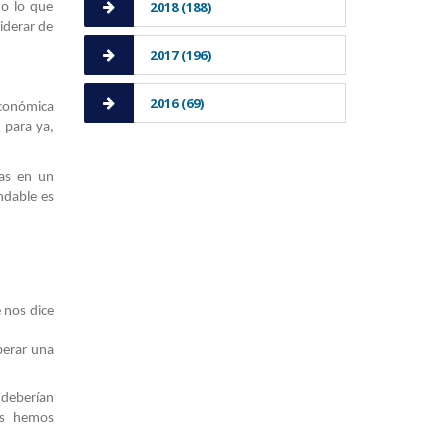
2018 (188)
do lo que
iderar de
2017 (196)
2016 (69)
económica
 para ya,
jas en un
ndable es
 nos dice
perar una
 deberían
os hemos