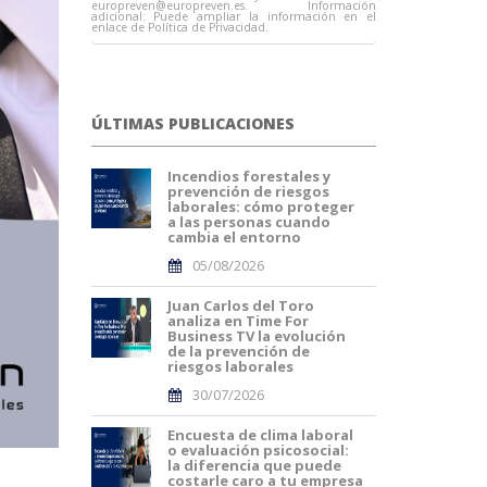
europreven@europreven.es
. Información
adicional: Puede ampliar la información en el
enlace de Política de Privacidad.
ÚLTIMAS PUBLICACIONES
Incendios forestales y
prevención de riesgos
laborales: cómo proteger
a las personas cuando
cambia el entorno
05/08/2026
Juan Carlos del Toro
analiza en Time For
Business TV la evolución
de la prevención de
riesgos laborales
30/07/2026
Encuesta de clima laboral
o evaluación psicosocial:
la diferencia que puede
costarle caro a tu empresa