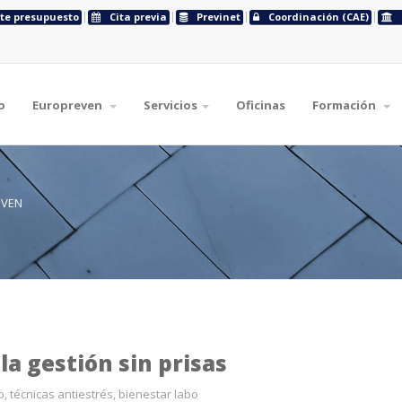
ite presupuesto
Cita previa
Previnet
Coordinación (CAE)
o
Europreven
Servicios
Oficinas
Formación
EVEN
la gestión sin prisas
o, técnicas antiestrés, bienestar labo