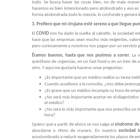
todo. Se busca hacer las cosas bien, no de mala mane
hacemos es bien intencionado pero atolondrado y eso es l
forma atolondrada todo lo mezcla, lo confunde y genera in
3. Prefiero que mi cirujano esté sereno a que llegue pun
El
COVID
nos ha dado la vuelta al calcetín, la sociedad e
hace que las empresas sean mucho más exigentes, valore
pero curiosamente a nosotros nos pagan por un servicio p
Éramos buenos, hasta que nos pusimos a correr
. La 
quirófano de urgencias, en un fast food o en un tren de a
otro. Y aquí me gustaría haceros unas preguntas:
¿Es importante que un médico realice su tarea mé
Cuando acudimos a la consulta, ¿nos debe preocu
¿Es grave que un médico incumpla su hora de empeza
¿No será más importante acertar en el diagnóstic
el médico?
¿No será lo más importante que nos prescriba un 
hora?
Quiero que a partir de ahora se nos caiga el
síndrome de 
abordarse a ritmo de crucero. En nuestra
sociedad
acostumbrado a reducir exageradamente los plazos de ent