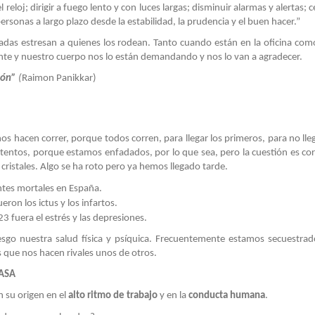
reloj; dirigir a fuego lento y con luces largas; disminuir alarmas y alertas;
 personas a largo plazo desde la estabilidad, la prudencia y el buen hacer.”
esadas estresan a quienes los rodean. Tanto cuando están en la oficina co
nte y nuestro cuerpo nos lo están demandando y nos lo van a agradecer.
ción”
(
Raimon Panikkar)
 hacen correr, porque todos corren, para llegar los primeros, para no lleg
entos, porque estamos enfadados, por lo que sea, pero la cuestión es cor
ristales. Algo se ha roto pero ya hemos llegado tarde.
entes mortales en España.
ron los ictus y los infartos.
 fuera el estrés y las depresiones.
sgo nuestra salud física y psíquica. Frecuentemente estamos secuestrad
 que nos hacen rivales unos de otros.
NASA
n su origen en el
alto ritmo de trabajo
y en la
conducta
humana
.