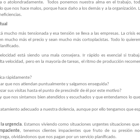
ra o atolondradamente. Todos ponemos nuestra alma en el trabajo, to
o que nos hace malos, porque hace daño a los demás y a la organización. L
eficiencias.
tual
stá mucho más tensionada y esa tensión se lleva a las empresas. La crisis 
n mucho más el precio y sean mucho más cortoplacistas. Todo lo quieren
lanificado.
velocidad está siendo una mala consejera. Ir rápido es esencial si traba
lta velocidad, pero en la mayoría de tareas, el ritmo de producción recome
dica rápidamente?
par que nos atiendan puntualmente y salgamos enseguida?
r sus visitas hasta el punto de prescindir de él por este motivo?
o y que nos sintamos bien atendidos y escuchados y que entendamos lo que
tratamiento adecuado a nuestra dolencia, aunque por ello tengamos que es
la urgencia
. Estamos viviendo como situaciones urgentes situaciones que
impaciente
, tenemos clientes impacientes que fruto de su presión n
rega, olvidándonos que nos pagan por un servicio planificado.