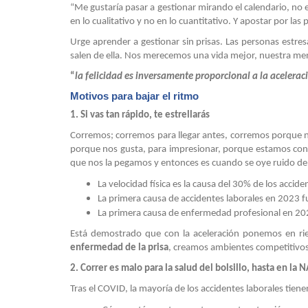
“Me gustaría pasar a gestionar mirando el calendario, no el 
en lo cualitativo y no en lo cuantitativo. Y apostar por las
Urge aprender a gestionar sin prisas. Las personas estr
salen de ella. Nos merecemos una vida mejor, nuestra me
“
la felicidad es inversamente proporcional a la acelera
Motivos para bajar el ritmo
1. Si vas tan rápido, te estrellarás
Corremos; corremos para llegar antes, corremos porque nos
porque nos gusta, para impresionar, porque estamos cont
que nos la pegamos y entonces es cuando se oye ruido de c
La velocidad física es la causa del 30% de los accid
La primera causa de accidentes laborales en 2023 fue
La primera causa de enfermedad profesional en 2023
Está demostrado que con la aceleración ponemos en rie
enfermedad de la prisa
, creamos ambientes competitivos
2. Correr es malo para la salud del bolsillo, hasta en la 
Tras el COVID, la mayoría de los accidentes laborales tiene