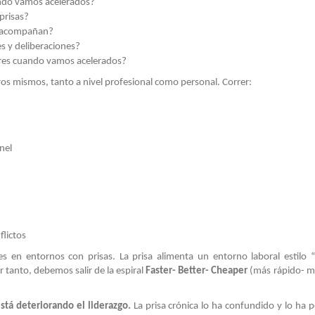
ndo vamos acelerados?
prisas?
s acompañan?
s y deliberaciones?
res cuando vamos acelerados?
os mismos, tanto a nivel profesional como personal. Correr:
nel
flictos
 en entornos con prisas. La prisa alimenta un entorno laboral estilo 
 tanto, debemos salir de la espiral
Faster- Better- Cheaper
(más rápido- m
stá deteriorando el liderazgo.
La prisa crónica lo ha confundido y lo ha p