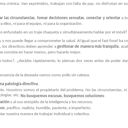
ma crónica. Van exprimidos, trabajan con falta de paz, no disfrutan en su 
r las circunstancias
,
tomar decisiones
sensatas
,
conectar y orientar
a lo
ellos, ni para el equipo, ni para la organización.
to enfundado en un traje chaqueta y simultáneamente hablar por el móvil?
 y nos puede llegar a comprometer la salud. Al igual que el fast food ha c
, los directivos deben aprender a
gestionar de manera más tranquila
, aca
e consiste en hacer menos, pero hacerlo mejor.
e todos?, ¿decides rápidamente, lo piensas dos veces antes de poder dar
ecuencia de la deseada vamos como pollo sin cabeza.
una patología directiva
.
s. Nosotros somos el propietario del problema. No las circunstancias, ni
ologías, etc.
.
No busquemos excusas, busquemos soluciones
ración
y al uso estúpido de la inteligencia y los recursos.
nos
, pacífico, realista, humilde, paciente, e imperfecto.
 nuestra manera de trabajar individual y colectiva.