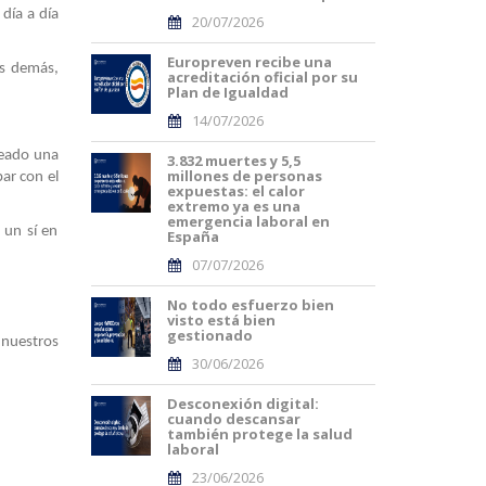
día a día
20/07/2026
Europreven recibe una
s demás,
acreditación oficial por su
Plan de Igualdad
14/07/2026
reado una
3.832 muertes y 5,5
millones de personas
bar con el
expuestas: el calor
extremo ya es una
emergencia laboral en
 un sí en
España
07/07/2026
No todo esfuerzo bien
visto está bien
gestionado
 nuestros
30/06/2026
Desconexión digital:
cuando descansar
también protege la salud
laboral
23/06/2026