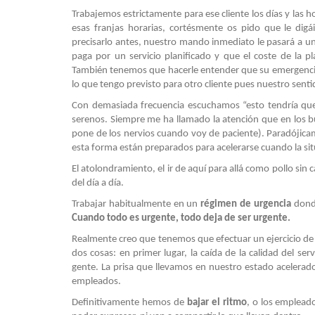
Trabajemos estrictamente para ese cliente los días y las h
esas franjas horarias, cortésmente os pido que le dig
precisarlo antes, nuestro mando inmediato le pasará a un
paga por un servicio planificado y que el coste de la p
También tenemos que hacerle entender que su emergencia n
lo que tengo previsto para otro cliente pues nuestro senti
Con demasiada frecuencia escuchamos “esto tendría que e
serenos. Siempre me ha llamado la atención que en los b
pone de los nervios cuando voy de paciente). Paradójicam
esta forma están preparados para acelerarse cuando la sit
El atolondramiento, el ir de aquí para allá como pollo si
del día a día.
Trabajar habitualmente en un
régimen de urgencia
donde
Cuando todo es urgente, todo deja de ser urgente.
Realmente creo que tenemos que efectuar un ejercicio de
dos cosas: en primer lugar, la caída de la calidad del s
gente. La prisa que llevamos en nuestro estado acelerad
empleados.
Definitivamente hemos de
bajar el ritmo
, o los emplead