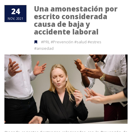
Una amonestación por
24
escrito considerada
NOV, 2021
causa de baja y
accidente laboral
#PRL #Prevención #salud #estres
#ansiedad