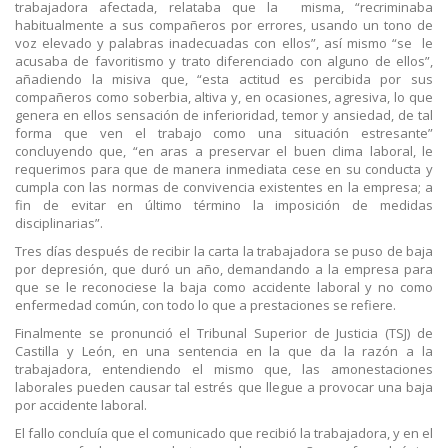
trabajadora afectada, relataba que la misma, “recriminaba
habitualmente a sus compañeros por errores, usando un tono de
voz elevado y palabras inadecuadas con ellos”, así mismo “se le
acusaba de favoritismo y trato diferenciado con alguno de ellos”,
añadiendo la misiva que, “esta actitud es percibida por sus
compañeros como soberbia, altiva y, en ocasiones, agresiva, lo que
genera en ellos sensación de inferioridad, temor y ansiedad, de tal
forma que ven el trabajo como una situación estresante”
concluyendo que, “en aras a preservar el buen clima laboral, le
requerimos para que de manera inmediata cese en su conducta y
cumpla con las normas de convivencia existentes en la empresa; a
fin de evitar en último término la imposición de medidas
disciplinarias”.
Tres días después de recibir la carta la trabajadora se puso de baja
por depresión, que duró un año, demandando a la empresa para
que se le reconociese la baja como accidente laboral y no como
enfermedad común, con todo lo que a prestaciones se refiere.
Finalmente se pronunció el Tribunal Superior de Justicia (TSJ) de
Castilla y León, en una sentencia en la que da la razón a la
trabajadora, entendiendo el mismo que, las amonestaciones
laborales pueden causar tal estrés que llegue a provocar una baja
por accidente laboral.
El fallo concluía que el comunicado que recibió la trabajadora, y en el