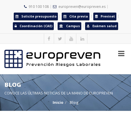
910 100 108
europreven@europreven.es
Solicite presupuesto
Cita previa
Previnet
Coordinación (CAE)
Campus
Exámen salud
BLOG
CONOCE LAS ÚLTIMAS NOTICIAS DE LA MANO DE EUROPREVEN
Inicio
Blog