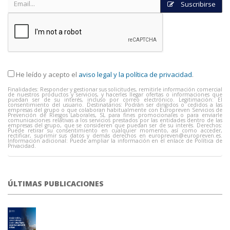
Suscribirse
He leído y acepto el
aviso legal y la política de privacidad
.
Finalidades: Responder y gestionar sus solicitudes, remitirle información comercial
de nuestros productos y servicios, y hacerles llegar ofertas o informaciones que
puedan ser de su interés, incluso por correo electrónico. Legitimación: El
consentimiento del usuario. Destinatarios: Podrán ser dirigidos o cedidos a las
empresas del grupo o que colaboran habitualmente con Europreven Servicios de
Prevención de Riesgos Laborales, SL para fines promocionales o para enviarle
comunicaciones relativas a los servicios prestados por las entidades dentro de las
empresas del grupo, que se consideren que puedan ser de su interés. Derechos:
Puede retirar su consentimiento en cualquier momento, así como acceder,
rectificar, suprimir sus datos y demás derechos en
europreven@europreven.es
.
Información adicional: Puede ampliar la información en el enlace de Política de
Privacidad.
ÚLTIMAS PUBLICACIONES