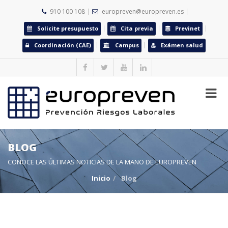
910 100 108
europreven@europreven.es
Solicite presupuesto
Cita previa
Previnet
Coordinación (CAE)
Campus
Exámen salud
BLOG
CONOCE LAS ÚLTIMAS NOTICIAS DE LA MANO DE EUROPREVEN
Inicio
Blog