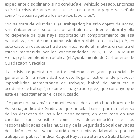
expediente disciplinario si no conducía el vehículo pesado. Entonces
sufre la crisis de ansiedad que le causa la baja y que se señala
como "reacción aguda a los eventos laborales".
"No se trata de dilucidar si (el trabajador) ha sido objeto de acoso,
sino únicamente si su baja cabe atribuirla a accidente laboral y ello
no depende de que haya soportado un comportamiento de esa
naturaleza, sino de un trauma psíquico recibido en el trabajo. Y, en
este caso, la respuesta ha de ser netamente afirmativa, en contra el
criterio mantenido por las codemandadas: INSS, TGSS, la Mutua
Fremap y la empleadora pública (el Ayuntamiento de Carboneras de
Guadazaón)", recalca.
“La crisis requerirá un factor externo con gran potencial de
generarla. Si la intensidad de éste llega al extremo de provocar
imposibilidad momentánea de trabajar, habrá de atribuirse a
accidente de trabajo”, resume el magistrado-juez, que concluye que
este es "exactamente" el caso juzgado.
“Se pone una vez más de manifiesto el destacado buen hacer de la
Asesoría Jurídica del Sindicato, que un pilar básico para la defensa
de los derechos de las y los trabajadores; en este caso en una
cuestión tan sensible como es determinación de las
responsabilidades de las mutuas y de la Seguridad Social derivadas
del daño en su salud sufrido por motivos laborales por un
trabajador público”, indica Raquel Payo, secretaria de Salud Laboral