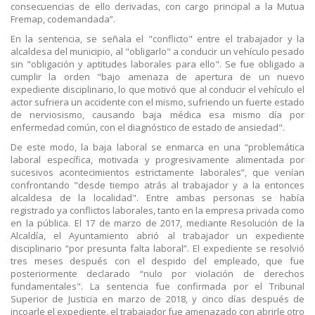
consecuencias de ello derivadas, con cargo principal a la Mutua
Fremap, codemandada”.
En la sentencia, se señala el "conflicto" entre el trabajador y la
alcaldesa del municipio, al "obligarlo" a conducir un vehículo pesado
sin "obligación y aptitudes laborales para ello". Se fue obligado a
cumplir la orden "bajo amenaza de apertura de un nuevo
expediente disciplinario, lo que motivó que al conducir el vehículo el
actor sufriera un accidente con el mismo, sufriendo un fuerte estado
de nerviosismo, causando baja médica esa mismo día por
enfermedad común, con el diagnóstico de estado de ansiedad".
De este modo, la baja laboral se enmarca en una “problemática
laboral específica, motivada y progresivamente alimentada por
sucesivos acontecimientos estrictamente laborales”, que venían
confrontando "desde tiempo atrás al trabajador y a la entonces
alcaldesa de la localidad". Entre ambas personas se había
registrado ya conflictos laborales, tanto en la empresa privada como
en la pública. El 17 de marzo de 2017, mediante Resolución de la
Alcaldía, el Ayuntamiento abrió al trabajador un expediente
disciplinario “por presunta falta laboral”. El expediente se resolvió
tres meses después con el despido del empleado, que fue
posteriormente declarado “nulo por violación de derechos
fundamentales". La sentencia fue confirmada por el Tribunal
Superior de Justicia en marzo de 2018, y cinco días después de
incoarle el expediente, el trabajador fue amenazado con abrirle otro