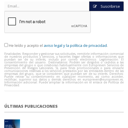
Suscribirse
He leído y acepto el
aviso legal y la política de privacidad
.
Finalidades: Responder y gestionar sus solicitudes, remitirle información comercial
de nuestros productos y servicios, y hacerles llegar ofertas o informaciones que
puedan ser de su interés, incluso por correo electrónico. Legitimación: El
consentimiento del usuario. Destinatarios: Podrán ser dirigidos o cedidos a las
empresas del grupo o que colaboran habitualmente con Europreven Servicios de
Prevención de Riesgos Laborales, SL para fines promocionales o para enviarle
comunicaciones relativas a los servicios prestados por las entidades dentro de las
empresas del grupo, que se consideren que puedan ser de su interés. Derechos:
Puede retirar su consentimiento en cualquier momento, así como acceder,
rectificar, suprimir sus datos y demás derechos en
europreven@europreven.es
.
Información adicional: Puede ampliar la información en el enlace de Política de
Privacidad.
ÚLTIMAS PUBLICACIONES