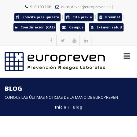
910 100 108
europreven@europreven.es
Solicite presupuesto
Cita previa
Previnet
Coordinación (CAE)
Campus
Exámen salud
BLOG
CONOCE LAS ÚLTIMAS NOTICIAS DE LA MANO DE EUROPREVEN
Inicio
Blog