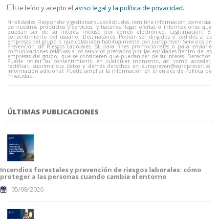
He leído y acepto el
aviso legal y la política de privacidad
.
Finalidades: Responder y gestionar sus solicitudes, remitirle información comercial
de nuestros productos y servicios, y hacerles llegar ofertas o informaciones que
puedan ser de su interés, incluso por correo electrónico. Legitimación: El
consentimiento del usuario. Destinatarios: Podrán ser dirigidos o cedidos a las
empresas del grupo o que colaboran habitualmente con Europreven Servicios de
Prevención de Riesgos Laborales, SL para fines promocionales o para enviarle
comunicaciones relativas a los servicios prestados por las entidades dentro de las
empresas del grupo, que se consideren que puedan ser de su interés. Derechos:
Puede retirar su consentimiento en cualquier momento, así como acceder,
rectificar, suprimir sus datos y demás derechos en
europreven@europreven.es
.
Información adicional: Puede ampliar la información en el enlace de Política de
Privacidad.
ÚLTIMAS PUBLICACIONES
Incendios forestales y prevención de riesgos laborales: cómo
proteger a las personas cuando cambia el entorno
05/08/2026