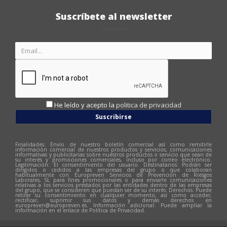
Suscríbete al newsletter
He leído y acepto la
politica de privacidad
Suscribirse
Finalidades: Envío de nuestro boletín comercial así como remitirle
información comercial de nuestros productos y servicios, comunicaciones
informativas y publicitarias sobre nuestros productos o servicio que sean de
su interés y promociones comerciales, incluso por correo electrónico.
Legitimación: El consentimiento del usuario. Destinatarios: Podrán ser
dirigidos o cedidos a las empresas del grupo o que colaboran
habitualmente con Europreven Servicios de Prevención de Riesgos
Laborales, SL para fines promocionales o para enviarle comunicaciones
relativas a los servicios prestados por las entidades dentro de las empresas
del grupo, que se consideren que puedan ser de su interés. Derechos: Puede
retirar su consentimiento en cualquier momento, así como acceder,
rectificar, suprimir sus datos y demás derechos en
europreven@europreven.es
. Información adicional: Puede ampliar la
información en el enlace de Política de Privacidad.