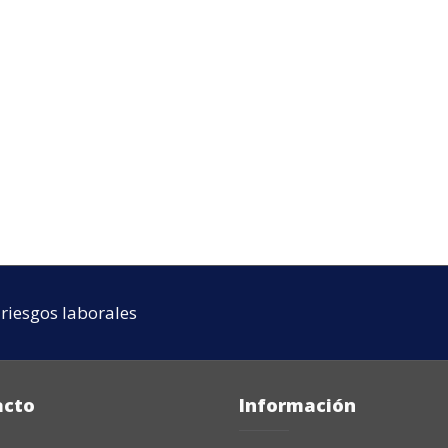
riesgos laborales
acto
Información