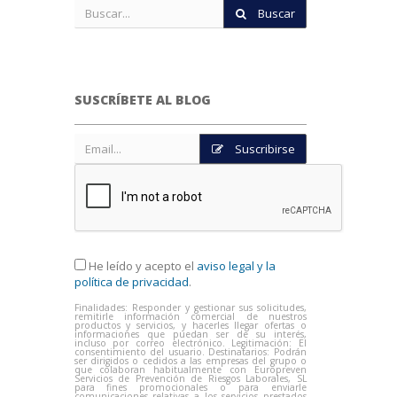
Buscar
SUSCRÍBETE AL BLOG
Suscribirse
He leído y acepto el
aviso legal y la
política de privacidad
.
Finalidades: Responder y gestionar sus solicitudes,
remitirle información comercial de nuestros
productos y servicios, y hacerles llegar ofertas o
informaciones que puedan ser de su interés,
incluso por correo electrónico. Legitimación: El
consentimiento del usuario. Destinatarios: Podrán
ser dirigidos o cedidos a las empresas del grupo o
que colaboran habitualmente con Europreven
Servicios de Prevención de Riesgos Laborales, SL
para fines promocionales o para enviarle
comunicaciones relativas a los servicios prestados