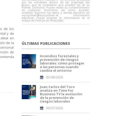
por las entidades dentro de las empresas del
grupo, que se consideren que puedan ser de su
interés. Derechos: Puede retirar su consentimiento
en cualquier momento, así como acceder,
rectificar, suprimir sus datos y demás derechos en
europreven@europreven.es
. Información
adicional: Puede ampliar la información en el
enlace de Política de Privacidad.
o de los
ntal y de
alitat en
ión de la
ÚLTIMAS PUBLICACIONES
 personal
inción de
Incendios forestales y
ncomienda
prevención de riesgos
laborales: cómo proteger
a las personas cuando
cambia el entorno
05/08/2026
Juan Carlos del Toro
analiza en Time For
Business TV la evolución
de la prevención de
riesgos laborales
30/07/2026