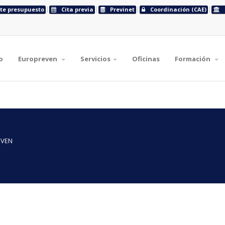
ite presupuesto
Cita previa
Previnet
Coordinación (CAE)
o
Europreven
Servicios
Oficinas
Formación
EVEN