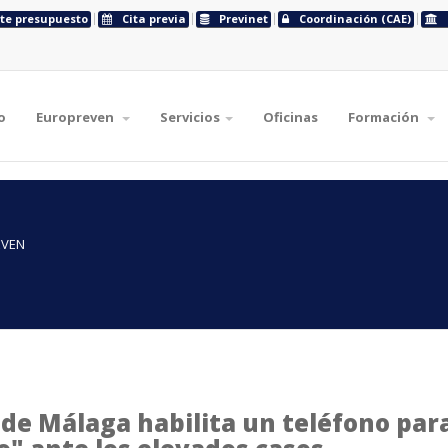
ite presupuesto
Cita previa
Previnet
Coordinación (CAE)
o
Europreven
Servicios
Oficinas
Formación
EVEN
 de Málaga habilita un teléfono par