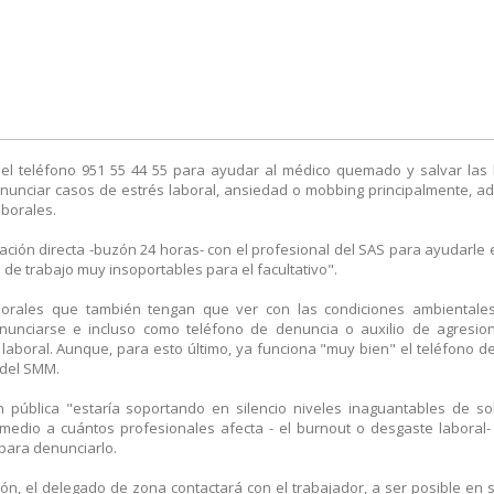
el teléfono 951 55 44 55 para ayudar al médico quemado y salvar las
enunciar casos de estrés laboral, ansiedad o mobbing principalmente, 
aborales.
ción directa -buzón 24 horas- con el profesional del SAS para ayudarle 
 de trabajo muy insoportables para el facultativo".
borales que también tengan que ver con las condiciones ambientales,
enunciarse e incluso como teléfono de denuncia o auxilio de agresio
laboral. Aunque, para esto último, ya funciona "muy bien" el teléfono de
o del SMM.
n pública "estaría soportando en silencio niveles inaguantables de s
edio a cuántos profesionales afecta - el burnout o desgaste laboral-
para denunciarlo.
ón, el delegado de zona contactará con el trabajador, a ser posible en 