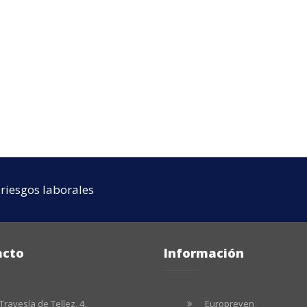
riesgos laborales
acto
Información
Travesía de Tellez, 4,
Europreven