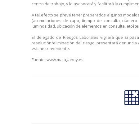
centro de trabajo, y le asesorará y facilitará la cumpli
A tal efecto se prevé tener preparados algunos modelo
(acumulaciones de cupo, tiempo de consulta, número e
luminosidad, ubicación de elementos en consulta, etcéter
El delegado de Riesgos Laborales vigilará que si pas
resolución/eliminación del riesgo, presentará denuncia a
estime conveniente.
Fuente: www.malagahoy.es