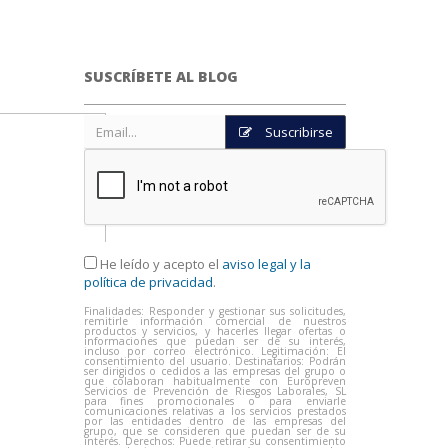
SUSCRÍBETE AL BLOG
Suscribirse
He leído y acepto el
aviso legal y la
política de privacidad
.
Finalidades: Responder y gestionar sus solicitudes,
remitirle información comercial de nuestros
productos y servicios, y hacerles llegar ofertas o
informaciones que puedan ser de su interés,
incluso por correo electrónico. Legitimación: El
consentimiento del usuario. Destinatarios: Podrán
ser dirigidos o cedidos a las empresas del grupo o
que colaboran habitualmente con Europreven
Servicios de Prevención de Riesgos Laborales, SL
para fines promocionales o para enviarle
comunicaciones relativas a los servicios prestados
por las entidades dentro de las empresas del
grupo, que se consideren que puedan ser de su
interés. Derechos: Puede retirar su consentimiento