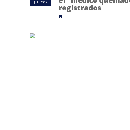
el "médico quemado
JUL, 2018
registrados