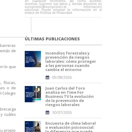
en cualquier momento, así como acceder,
rectificar, suprimir sus datos y demás derechos en
europreven@europreven.es
. Información
adicional: Puede ampliar la información en el
enlace de Política de Privacidad.
ÚLTIMAS PUBLICACIONES
 barreras
además de
Incendios forestales y
prevención de riesgos
laborales: cómo proteger
a las personas cuando
en lo que
cambia el entorno
05/08/2026
 físicas,
nes o de
Juan Carlos del Toro
analiza en Time For
l Colegio
Business TV la evolución
de la prevención de
riesgos laborales
obrecarga
30/07/2026
 y cuáles
Encuesta de clima laboral
o evaluación psicosocial:
su propio
la diferencia que puede