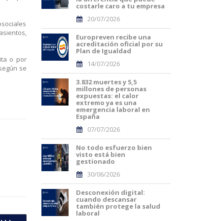
costarle caro a tu empresa
20/07/2026
osociales
asientos,
Europreven recibe una
acreditación oficial por su
Plan de Igualdad
ita o por
14/07/2026
 según se
3.832 muertes y 5,5
millones de personas
expuestas: el calor
extremo ya es una
emergencia laboral en
España
07/07/2026
No todo esfuerzo bien
visto está bien
gestionado
30/06/2026
Desconexión digital:
cuando descansar
también protege la salud
laboral