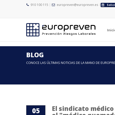
">
">
910 100 115
europreven@europreven.es
Solic
Inici
BLOG
CONOCE LAS ÚLTIMAS NOTICIAS DE LA MANO DE EUROPR
El sindicato médico
05