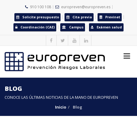
910 100 108
europreven@europreven.es
Solicite presupuesto
Cita previa
Previnet
Coordinación (CAE)
Campus
Exámen salud
BLOG
CONOCE LAS ÚLTIMAS NOTICIAS DE LA MANO DE EUROPREVEN
Inicio
Blog