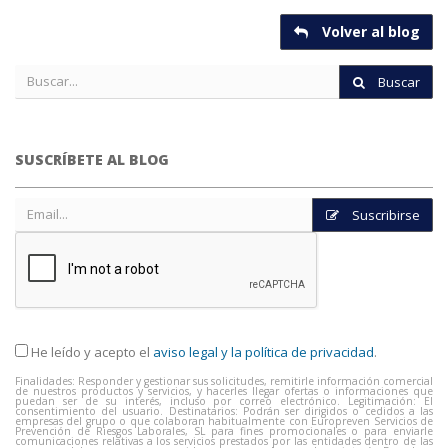
Volver al blog
Buscar
SUSCRÍBETE AL BLOG
Suscribirse
He leído y acepto el
aviso legal y la política de privacidad
.
Finalidades: Responder y gestionar sus solicitudes, remitirle información comercial
de nuestros productos y servicios, y hacerles llegar ofertas o informaciones que
puedan ser de su interés, incluso por correo electrónico. Legitimación: El
consentimiento del usuario. Destinatarios: Podrán ser dirigidos o cedidos a las
empresas del grupo o que colaboran habitualmente con Europreven Servicios de
Prevención de Riesgos Laborales, SL para fines promocionales o para enviarle
comunicaciones relativas a los servicios prestados por las entidades dentro de las