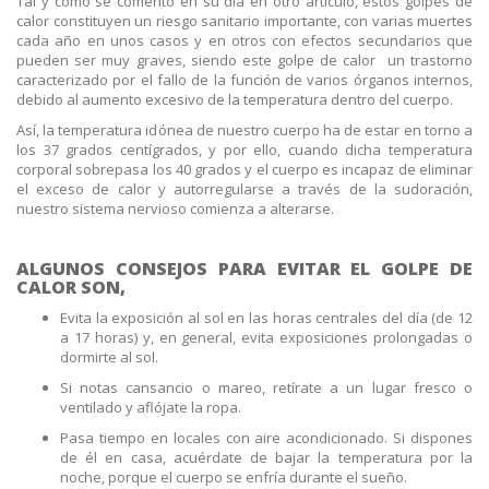
Tal y como se comentó en su día en otro artículo, estos golpes de
calor constituyen un riesgo sanitario importante, con varias muertes
cada año en unos casos y en otros con efectos secundarios que
pueden ser muy graves, siendo este golpe de calor un trastorno
caracterizado por el fallo de la función de varios órganos internos,
debido al aumento excesivo de la temperatura dentro del cuerpo.
Así, la temperatura idónea de nuestro cuerpo ha de estar en torno a
los 37 grados centígrados, y por ello, cuando dicha temperatura
corporal sobrepasa los 40 grados y el cuerpo es incapaz de eliminar
el exceso de calor y autorregularse a través de la sudoración,
nuestro sistema nervioso comienza a alterarse.
ALGUNOS CONSEJOS PARA EVITAR EL GOLPE DE
CALOR SON,
Evita la exposición al sol en las horas centrales del día (de 12
a 17 horas) y, en general, evita exposiciones prolongadas o
dormirte al sol.
Si notas cansancio o mareo, retírate a un lugar fresco o
ventilado y aflójate la ropa.
Pasa tiempo en locales con aire acondicionado. Si dispones
de él en casa, acuérdate de bajar la temperatura por la
noche, porque el cuerpo se enfría durante el sueño.