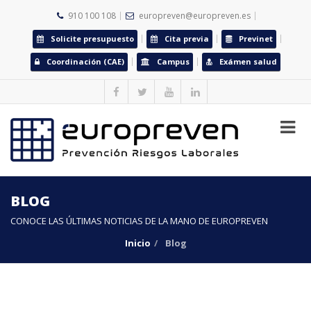
910 100 108
europreven@europreven.es
Solicite presupuesto
Cita previa
Previnet
Coordinación (CAE)
Campus
Exámen salud
BLOG
CONOCE LAS ÚLTIMAS NOTICIAS DE LA MANO DE EUROPREVEN
Inicio
Blog