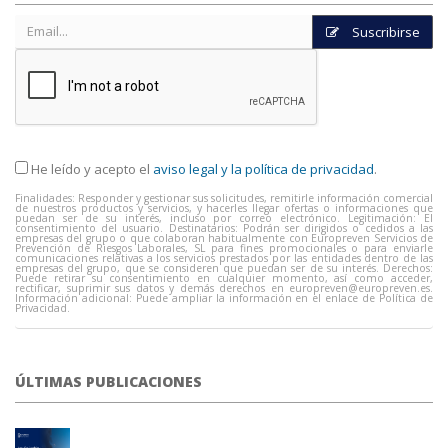
Suscribirse
He leído y acepto el
aviso legal y la política de privacidad
.
Finalidades: Responder y gestionar sus solicitudes, remitirle información comercial
de nuestros productos y servicios, y hacerles llegar ofertas o informaciones que
puedan ser de su interés, incluso por correo electrónico. Legitimación: El
consentimiento del usuario. Destinatarios: Podrán ser dirigidos o cedidos a las
empresas del grupo o que colaboran habitualmente con Europreven Servicios de
Prevención de Riesgos Laborales, SL para fines promocionales o para enviarle
comunicaciones relativas a los servicios prestados por las entidades dentro de las
empresas del grupo, que se consideren que puedan ser de su interés. Derechos:
Puede retirar su consentimiento en cualquier momento, así como acceder,
rectificar, suprimir sus datos y demás derechos en
europreven@europreven.es
.
Información adicional: Puede ampliar la información en el enlace de Política de
Privacidad.
ÚLTIMAS PUBLICACIONES