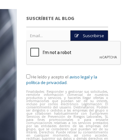
SUSCRÍBETE AL BLOG
Suscribirse
He leído y acepto el
aviso legal y la
política de privacidad
.
Finalidades: Responder y gestionar sus solicitudes,
remitirle información comercial de nuestros
productos y servicios, y hacerles llegar ofertas o
informaciones que puedan ser de su interés,
incluso por correo electrónico. Legitimación: El
consentimiento del usuario. Destinatarios: Podrán
ser dirigidos o cedidos a las empresas del grupo o
que colaboran habitualmente con Europreven
Servicios de Prevención de Riesgos Laborales, SL
para fines promocionales o para enviarle
comunicaciones relativas a los servicios prestados
por las entidades dentro de las empresas del
grupo, que se consideren que puedan ser de su
interés. Derechos: Puede retirar su consentimiento
en cualquier momento, así como acceder,
rectificar, suprimir sus datos y demás derechos en