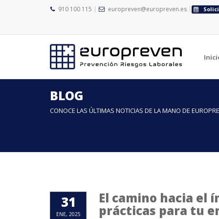
910 100 115
europreven@europreven.es
Solic
Inici
BLOG
CONOCE LAS ÚLTIMAS NOTICIAS DE LA MANO DE EUROPR
El camino hacia el í
31
prácticas para tu 
ENE, 2025