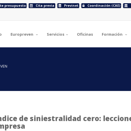
ite presupuesto
Cita previa
Previnet
Coordinación (CAE)
o
Europreven
Servicios
Oficinas
Formación
EVEN
ndice de siniestralidad cero: leccion
empresa