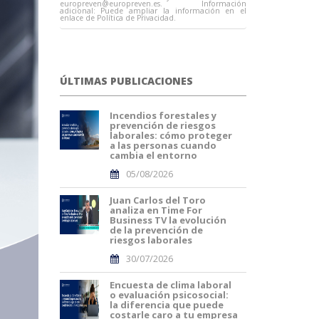
europreven@europreven.es
. Información
adicional: Puede ampliar la información en el
enlace de Política de Privacidad.
ÚLTIMAS PUBLICACIONES
Incendios forestales y
prevención de riesgos
laborales: cómo proteger
a las personas cuando
cambia el entorno
05/08/2026
Juan Carlos del Toro
analiza en Time For
Business TV la evolución
de la prevención de
riesgos laborales
30/07/2026
Encuesta de clima laboral
o evaluación psicosocial:
la diferencia que puede
costarle caro a tu empresa