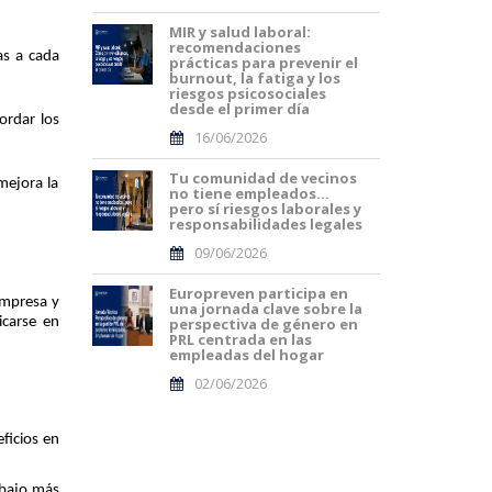
MIR y salud laboral:
recomendaciones
as a cada
prácticas para prevenir el
burnout, la fatiga y los
riesgos psicosociales
desde el primer día
ordar los
16/06/2026
Tu comunidad de vecinos
mejora la
no tiene empleados…
pero sí riesgos laborales y
responsabilidades legales
09/06/2026
Europreven participa en
empresa y
una jornada clave sobre la
icarse en
perspectiva de género en
PRL centrada en las
empleadas del hogar
02/06/2026
eficios en
abajo más