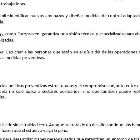
 trabajadoras.
mite identificar nuevas amenazas y diseñar medidas de control adaptad
da.
, como Europreven, garantiza una visión técnica y especializada para ab
A)
lizadas.
ve. Escuchar a las personas que están en el día a día de las operaciones 
las medidas preventivas.
o las políticas preventivas estructuradas y el compromiso conjunto entre 
delo no solo aplica a sectores portuarios, sino que también puede repl
les.
dice de siniestralidad cero. Aunque se trata de un desafío continuo, los ben
d hacen que el esfuerzo valga la pena.
s para desarrollar planes personalizados que garanticen un entorno de tr