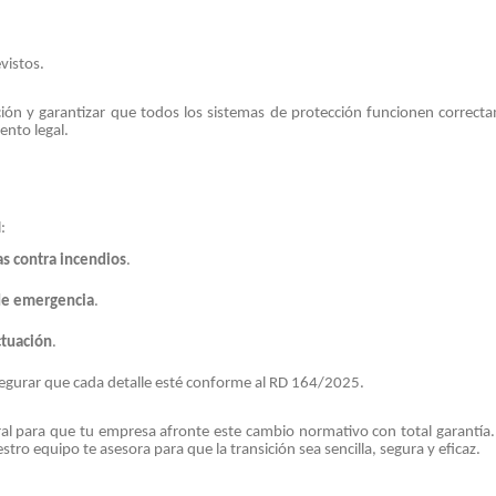
vistos.
uación y garantizar que todos los sistemas de protección funcionen correct
ento legal.
:
as contra incendios
.
 de emergencia
.
ctuación
.
egurar que cada detalle esté conforme al RD 164/2025.
l para que tu empresa afronte este cambio normativo con total garantía.
tro equipo te asesora para que la transición sea sencilla, segura y eficaz.