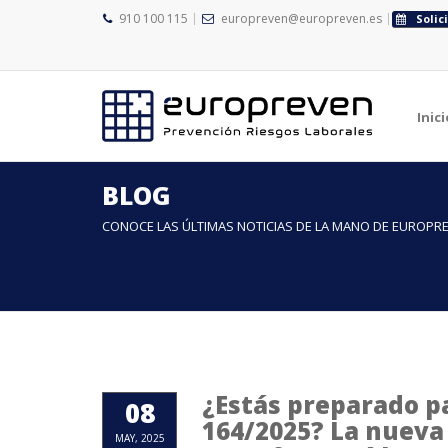
910 100 115
europreven@europreven.es
Solic
Inici
BLOG
CONOCE LAS ÚLTIMAS NOTICIAS DE LA MANO DE EUROPR
¿Estás preparado pa
08
164/2025? La nueva
MAY, 2025