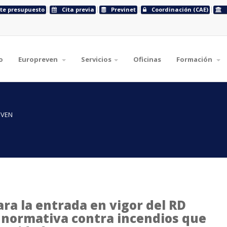
ite presupuesto
Cita previa
Previnet
Coordinación (CAE)
o
Europreven
Servicios
Oficinas
Formación
EVEN
ra la entrada en vigor del RD
 normativa contra incendios que