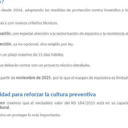
5?
e desde 2004, adaptando las medidas de protección contra incendios a lo
as y con nuevos criterios técnicos.
uación
, con especial atención a la sectorización de espacios y la resistencia a
ección
, ya no opcional, sino exigido por ley.
n un plazo máximo de 15 días hábiles.
ue deberán contar con un proyecto técnico detallado.
 partir de
noviembre de 2025
, por lo que el margen de maniobra es limitad
dad para reforzar la cultura preventiva
ven
creemos que el verdadero valor del RD 164/2025 está en su capaci
aboral
.
 sino en proteger lo más importante: