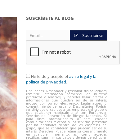
SUSCRÍBETE AL BLOG
Suscribirse
He leído y acepto el
aviso legal y la
política de privacidad
.
Finalidades: Responder y gestionar sus solicitudes,
remitirle información comercial de nuestros
productos y servicios, y hacerles llegar ofertas o
informaciones que puedan ser de su interés,
incluso por correo electrónico. Legitimación: El
consentimiento del usuario. Destinatarios: Podrán
ser dirigidos o cedidos a las empresas del grupo o
que colaboran habitualmente con Europreven
Servicios de Prevención de Riesgos Laborales, SL
para fines promocionales o para enviarle
comunicaciones relativas a los servicios prestados
por las entidades dentro de las empresas del
grupo, que se consideren que puedan ser de su
interés. Derechos: Puede retirar su consentimiento
en cualquier momento, así como acceder,
rectificar, suprimir sus datos y demás derechos en