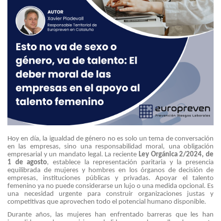
Hoy en día, la igualdad de género no es solo un tema de conversación
en las empresas, sino una responsabilidad moral, una obligación
empresarial y un mandato legal. La reciente
Ley Orgánica 2/2024, de
1 de agosto
, establece la representación paritaria y la presencia
equilibrada de mujeres y hombres en los órganos de decisión de
empresas, instituciones públicas y privadas. Apoyar el talento
femenino ya no puede considerarse un lujo o una medida opcional. Es
una necesidad urgente para construir organizaciones justas y
competitivas que aprovechen todo el potencial humano disponible.
Durante años, las mujeres han enfrentado barreras que les han