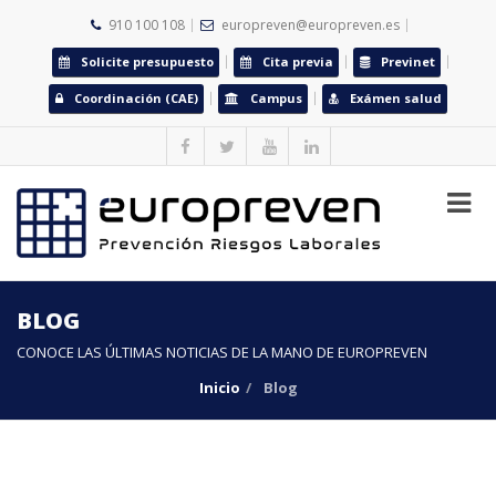
910 100 108
europreven@europreven.es
Solicite presupuesto
Cita previa
Previnet
Coordinación (CAE)
Campus
Exámen salud
BLOG
CONOCE LAS ÚLTIMAS NOTICIAS DE LA MANO DE EUROPREVEN
Inicio
Blog