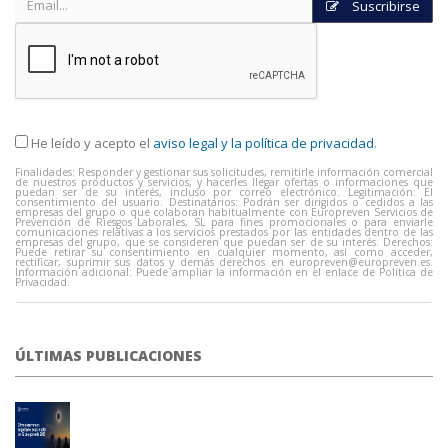
Suscribirse
He leído y acepto el
aviso legal y la política de privacidad
.
Finalidades: Responder y gestionar sus solicitudes, remitirle información comercial
de nuestros productos y servicios, y hacerles llegar ofertas o informaciones que
puedan ser de su interés, incluso por correo electrónico. Legitimación: El
consentimiento del usuario. Destinatarios: Podrán ser dirigidos o cedidos a las
empresas del grupo o que colaboran habitualmente con Europreven Servicios de
Prevención de Riesgos Laborales, SL para fines promocionales o para enviarle
comunicaciones relativas a los servicios prestados por las entidades dentro de las
empresas del grupo, que se consideren que puedan ser de su interés. Derechos:
Puede retirar su consentimiento en cualquier momento, así como acceder,
rectificar, suprimir sus datos y demás derechos en
europreven@europreven.es
.
Información adicional: Puede ampliar la información en el enlace de Política de
Privacidad.
ÚLTIMAS PUBLICACIONES