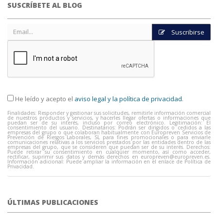
SUSCRÍBETE AL BLOG
Suscribirse
He leído y acepto el
aviso legal y la política de privacidad
.
Finalidades: Responder y gestionar sus solicitudes, remitirle información comercial
de nuestros productos y servicios, y hacerles llegar ofertas o informaciones que
puedan ser de su interés, incluso por correo electrónico. Legitimación: El
consentimiento del usuario. Destinatarios: Podrán ser dirigidos o cedidos a las
empresas del grupo o que colaboran habitualmente con Europreven Servicios de
Prevención de Riesgos Laborales, SL para fines promocionales o para enviarle
comunicaciones relativas a los servicios prestados por las entidades dentro de las
empresas del grupo, que se consideren que puedan ser de su interés. Derechos:
Puede retirar su consentimiento en cualquier momento, así como acceder,
rectificar, suprimir sus datos y demás derechos en
europreven@europreven.es
.
Información adicional: Puede ampliar la información en el enlace de Política de
Privacidad.
ÚLTIMAS PUBLICACIONES