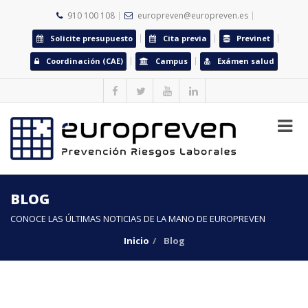
910 100 108
europreven@europreven.es
Solicite presupuesto
Cita previa
Previnet
Coordinación (CAE)
Campus
Exámen salud
BLOG
CONOCE LAS ÚLTIMAS NOTICIAS DE LA MANO DE EUROPREVEN
Inicio
Blog