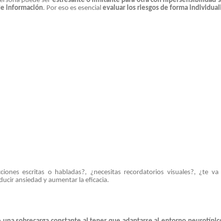
persona puede ser
estresante o limitante para otra con hipersensibilidad s
de información
. Por eso es esencial
evaluar los riesgos de forma individual
ucciones escritas o habladas?, ¿necesitas recordatorios visuales?, ¿te va
ducir ansiedad y aumentar la eficacia.