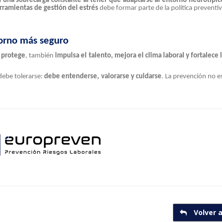
a
una sobrecarga constante al tener que adaptarse al entorno neurotípic
rramientas de gestión del estrés
debe formar parte de la política preventiv
torno más seguro
 protege
, también
impulsa el talento, mejora el clima laboral y fortalece 
debe tolerarse:
debe entenderse, valorarse y cuidarse
. La prevención no e
Volver a