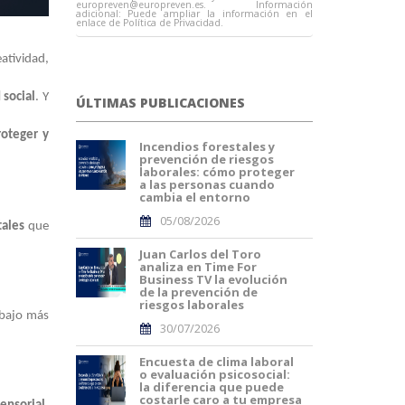
europreven@europreven.es
. Información
adicional: Puede ampliar la información en el
enlace de Política de Privacidad.
atividad,
 social
. Y
ÚLTIMAS PUBLICACIONES
roteger y
Incendios forestales y
prevención de riesgos
laborales: cómo proteger
a las personas cuando
cambia el entorno
05/08/2026
tales
que
Juan Carlos del Toro
analiza en Time For
Business TV la evolución
de la prevención de
riesgos laborales
abajo más
30/07/2026
Encuesta de clima laboral
o evaluación psicosocial:
la diferencia que puede
costarle caro a tu empresa