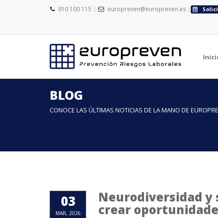
910 100 115
europreven@europreven.es
Solic
Inici
BLOG
CONOCE LAS ÚLTIMAS NOTICIAS DE LA MANO DE EUROPR
Neurodiversidad y s
03
crear oportunidad
MAR, 2026