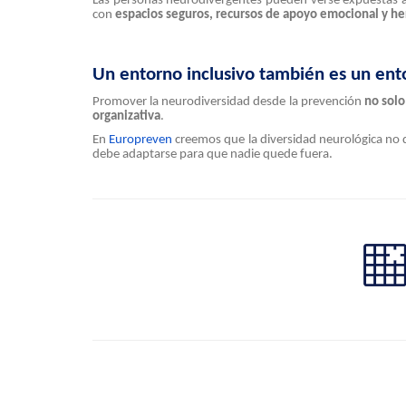
Las personas neurodivergentes pueden verse expuestas 
con
espacios seguros, recursos de apoyo emocional y he
Un entorno inclusivo también es un en
Promover la neurodiversidad desde la prevención
no solo
organizativa
.
En
Europreven
creemos que la diversidad neurológica no 
debe adaptarse para que nadie quede fuera.