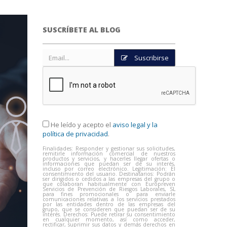
SUSCRÍBETE AL BLOG
Suscribirse
He leído y acepto el
aviso legal y la
política de privacidad
.
Finalidades: Responder y gestionar sus solicitudes,
remitirle información comercial de nuestros
productos y servicios, y hacerles llegar ofertas o
informaciones que puedan ser de su interés,
incluso por correo electrónico. Legitimación: El
consentimiento del usuario. Destinatarios: Podrán
ser dirigidos o cedidos a las empresas del grupo o
que colaboran habitualmente con Europreven
Servicios de Prevención de Riesgos Laborales, SL
para fines promocionales o para enviarle
comunicaciones relativas a los servicios prestados
por las entidades dentro de las empresas del
grupo, que se consideren que puedan ser de su
interés. Derechos: Puede retirar su consentimiento
en cualquier momento, así como acceder,
rectificar, suprimir sus datos y demás derechos en