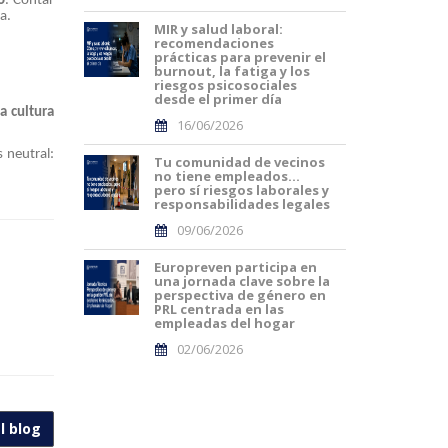
o
. Contar
a.
MIR y salud laboral:
recomendaciones
prácticas para prevenir el
burnout, la fatiga y los
riesgos psicosociales
desde el primer día
la cultura
16/06/2026
s neutral:
Tu comunidad de vecinos
no tiene empleados…
pero sí riesgos laborales y
responsabilidades legales
09/06/2026
Europreven participa en
una jornada clave sobre la
perspectiva de género en
PRL centrada en las
empleadas del hogar
02/06/2026
l blog