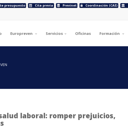
ite presupuesto
Cita previa
Previnet
Coordinación (CAE)
o
Europreven
Servicios
Oficinas
Formación
EVEN
alud laboral: romper prejuicios,
es