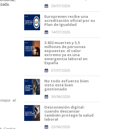
ensorial,
izada
.
20/07/2026
Europreven recibe una
acreditación oficial por su
Plan de Igualdad
14/07/2026
3.832 muertes y 5,5
millones de personas
expuestas: el calor
extremo ya es una
emergencia laboral en
España
07/07/2026
No todo esfuerzo bien
visto está bien
gestionado
30/06/2026
 mejor el
Desconexión digital:
cuando descansar
también protege la salud
laboral
23/06/2026