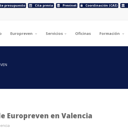
ite presupuesto
Cita previa
Previnet
Coordinación (CAE)
o
Europreven
Servicios
Oficinas
Formación
EVEN
e Europreven en Valencia
encia