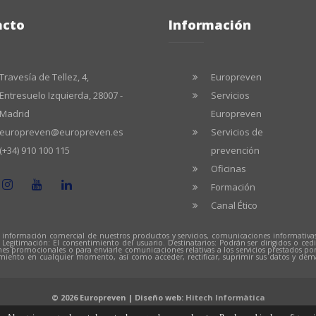
acto
Información
Travesía de Tellez, 4,
Europreven
Entresuelo Izquierda, 28007 -
Servicios
Madrid
Europreven
europreven@europreven.es
Servicios de
(+34) 910 100 115
prevención
Oficinas
Formación
Canal Ético
 información comercial de nuestros productos y servicios, comunicaciones informativas
. Legitimación: El consentimiento del usuario. Destinatarios: Podrán ser dirigidos o 
nes promocionales o para enviarle comunicaciones relativas a los servicios prestados p
imiento en cualquier momento, así como acceder, rectificar, suprimir sus datos y de
.
© 2026 Europreven | Diseño web:
Hitech Informàtica