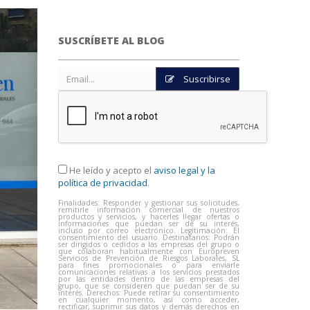
SUSCRÍBETE AL BLOG
Suscribirse
He leído y acepto el
aviso legal y la
política de privacidad
.
Finalidades: Responder y gestionar sus solicitudes,
remitirle información comercial de nuestros
productos y servicios, y hacerles llegar ofertas o
informaciones que puedan ser de su interés,
incluso por correo electrónico. Legitimación: El
consentimiento del usuario. Destinatarios: Podrán
ser dirigidos o cedidos a las empresas del grupo o
que colaboran habitualmente con Europreven
Servicios de Prevención de Riesgos Laborales, SL
para fines promocionales o para enviarle
comunicaciones relativas a los servicios prestados
por las entidades dentro de las empresas del
grupo, que se consideren que puedan ser de su
interés. Derechos: Puede retirar su consentimiento
en cualquier momento, así como acceder,
rectificar, suprimir sus datos y demás derechos en