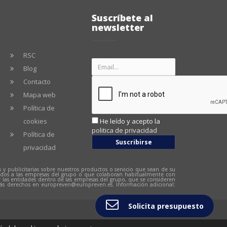
Suscríbete al
newsletter
RSC
Blog
Contacto
Mapa web
Política de
cookies
He leído y acepto la
politica de privacidad
Política de
Suscribirse
privacidad
 y publicitarias sobre nuestros productos o servicio que sean de su
cedidos a las empresas del grupo o que colaboran habitualmente con
or las entidades dentro de las empresas del grupo, que se consideren
más derechos en
europreven@europreven.es
. Información adicional:
Solicita presupuesto