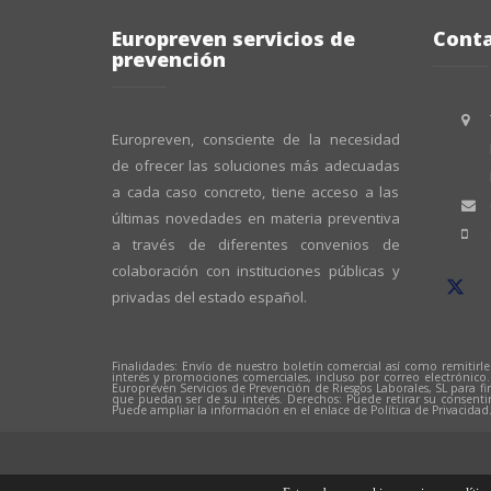
Europreven servicios de
Cont
prevención
Europreven, consciente de la necesidad
de ofrecer las soluciones más adecuadas
a cada caso concreto, tiene acceso a las
últimas novedades en materia preventiva
a través de diferentes convenios de
colaboración con instituciones públicas y
privadas del estado español.
Finalidades: Envío de nuestro boletín comercial así como remitirle
interés y promociones comerciales, incluso por correo electrónico
Europreven Servicios de Prevención de Riesgos Laborales, SL para fi
que puedan ser de su interés. Derechos: Puede retirar su consent
Puede ampliar la información en el enlace de Política de Privacidad