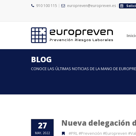
910 100 115
europreven@europreven.es
Solic
Inici
BLOG
CONOCE LAS ÚLTIMAS NOTICIAS DE LA MANO DE EUROPR
Nueva delegación d
27
#PRL #Prevención #Europreven #Val
MAY, 2022