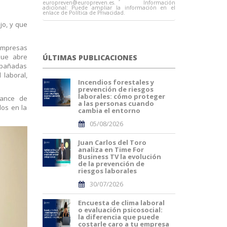
europreven@europreven.es
. Información
adicional: Puede ampliar la información en el
enlace de Política de Privacidad.
ajo, y que
 empresas
 que abre
ÚLTIMAS PUBLICACIONES
ompañadas
 laboral,
Incendios forestales y
prevención de riesgos
laborales: cómo proteger
cance de
a las personas cuando
los en la
cambia el entorno
05/08/2026
Juan Carlos del Toro
analiza en Time For
Business TV la evolución
de la prevención de
riesgos laborales
30/07/2026
Encuesta de clima laboral
o evaluación psicosocial:
la diferencia que puede
costarle caro a tu empresa