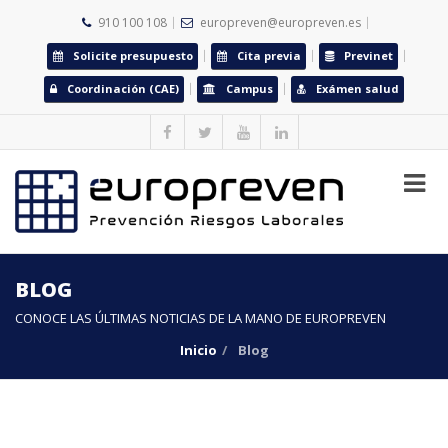
910 100 108
europreven@europreven.es
Solicite presupuesto
Cita previa
Previnet
Coordinación (CAE)
Campus
Exámen salud
BLOG
CONOCE LAS ÚLTIMAS NOTICIAS DE LA MANO DE EUROPREVEN
Inicio
Blog