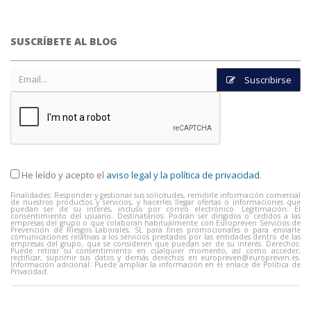
SUSCRÍBETE AL BLOG
Suscribirse
He leído y acepto el
aviso legal y la política de privacidad
.
Finalidades: Responder y gestionar sus solicitudes, remitirle información comercial
de nuestros productos y servicios, y hacerles llegar ofertas o informaciones que
puedan ser de su interés, incluso por correo electrónico. Legitimación: El
consentimiento del usuario. Destinatarios: Podrán ser dirigidos o cedidos a las
empresas del grupo o que colaboran habitualmente con Europreven Servicios de
Prevención de Riesgos Laborales, SL para fines promocionales o para enviarle
comunicaciones relativas a los servicios prestados por las entidades dentro de las
empresas del grupo, que se consideren que puedan ser de su interés. Derechos:
Puede retirar su consentimiento en cualquier momento, así como acceder,
rectificar, suprimir sus datos y demás derechos en
europreven@europreven.es
.
Información adicional: Puede ampliar la información en el enlace de Política de
Privacidad.