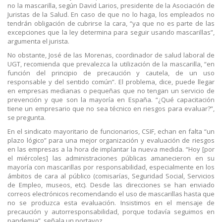
no la mascarilla, según David Larios, presidente de la Asociación de
Juristas de la Salud. En caso de que no lo haga, los empleados no
tendrán obligación de cubrirse la cara, “ya que no es parte de las
excepciones que la ley determina para seguir usando mascarillas”,
argumenta el jurista.
No obstante, José de las Morenas, coordinador de salud laboral de
UGT, recomienda que prevalezca la utilización de la mascarilla, “en
función del principio de precaución y cautela, de un uso
responsable y del sentido común”. El problema, dice, puede llegar
en empresas medianas o pequeñas que no tengan un servicio de
prevención y que son la mayoría en España. “¿Qué capacitación
tiene un empresario que no sea técnico en riesgos para evaluar?”,
se pregunta.
En el sindicato mayoritario de funcionarios, CSIF, echan en falta “un
plazo lógico” para una mejor organización y evaluación de riesgos
en las empresas a la hora de implantar la nueva medida. “Hoy [por
el miércoles] las administraciones públicas amanecieron en su
mayoría con mascarillas por responsabilidad, especialmente en los
ámbitos de cara al público (comisarías, Seguridad Social, Servicios
de Empleo, museos, etc). Desde las direcciones se han enviado
correos electrónicos recomendando el uso de mascarillas hasta que
no se produzca esta evaluación. Insistimos en el mensaje de
precaución y autorresponsabilidad, porque todavía seguimos en
pandemia”, señala un portavoz.