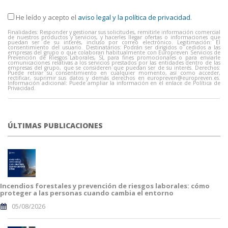
He leído y acepto el
aviso legal y la política de privacidad
.
Finalidades: Responder y gestionar sus solicitudes, remitirle información comercial
de nuestros productos y servicios, y hacerles llegar ofertas o informaciones que
puedan ser de su interés, incluso por correo electrónico. Legitimación: El
consentimiento del usuario. Destinatarios: Podrán ser dirigidos o cedidos a las
empresas del grupo o que colaboran habitualmente con Europreven Servicios de
Prevención de Riesgos Laborales, SL para fines promocionales o para enviarle
comunicaciones relativas a los servicios prestados por las entidades dentro de las
empresas del grupo, que se consideren que puedan ser de su interés. Derechos:
Puede retirar su consentimiento en cualquier momento, así como acceder,
rectificar, suprimir sus datos y demás derechos en
europreven@europreven.es
.
Información adicional: Puede ampliar la información en el enlace de Política de
Privacidad.
ÚLTIMAS PUBLICACIONES
Incendios forestales y prevención de riesgos laborales: cómo
proteger a las personas cuando cambia el entorno
05/08/2026