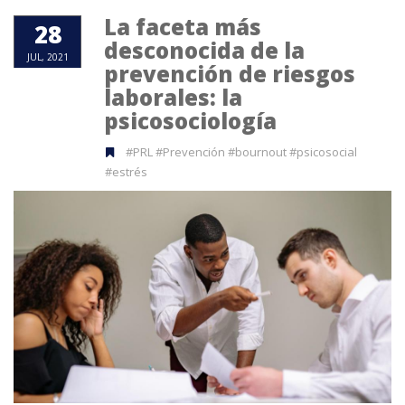
La faceta más
28
desconocida de la
JUL, 2021
prevención de riesgos
laborales: la
psicosociología
#PRL #Prevención #bournout #psicosocial
#estrés