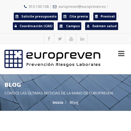
910 100 108
europreven@europreven.es
Solicite presupuesto
Cita previa
Previnet
Coordinación (CAE)
Campus
Exámen salud
BLOG
CONOCE LAS ÚLTIMAS NOTICIAS DE LA MANO DE EUROPREVEN
Inicio
Blog