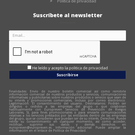
Política de privacidad
Suscríbete al newsletter
He leído y acepto la
politica de privacidad
Suscribirse
Finalidades: Envío de nuestro boletín comercial así como remitirle
información comercial de nuestros productos y servicios, comunicaciones
informativas y publicitarias sobre nuestros productos o servicio que sean de
su interés y promociones comerciales, incluso por correo electrónico.
Legitimación: El consentimiento del usuario. Destinatarios: Podrán ser
dirigidos o cedidos a las empresas del grupo o que colaboran
habitualmente con Europreven Servicios de Prevención de Riesgos
Laborales, SL para fines promocionales o para enviarle comunicaciones
relativas a los servicios prestados por las entidades dentro de las empresas
del grupo, que se consideren que puedan ser de su interés. Derechos: Puede
retirar su consentimiento en cualquier momento, así como acceder,
rectificar, suprimir sus datos y demás derechos en
europreven@europreven.es
. Información adicional: Puede ampliar la
información en el enlace de Política de Privacidad.