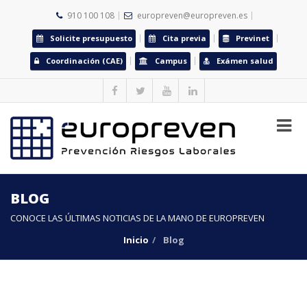
910 100 108
europreven@europreven.es
Solicite presupuesto
Cita previa
Previnet
Coordinación (CAE)
Campus
Exámen salud
BLOG
CONOCE LAS ÚLTIMAS NOTICIAS DE LA MANO DE EUROPREVEN
Inicio
Blog