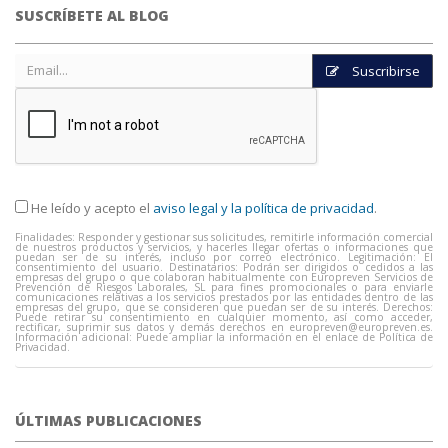
SUSCRÍBETE AL BLOG
Suscribirse
He leído y acepto el
aviso legal y la política de privacidad
.
Finalidades: Responder y gestionar sus solicitudes, remitirle información comercial
de nuestros productos y servicios, y hacerles llegar ofertas o informaciones que
puedan ser de su interés, incluso por correo electrónico. Legitimación: El
consentimiento del usuario. Destinatarios: Podrán ser dirigidos o cedidos a las
empresas del grupo o que colaboran habitualmente con Europreven Servicios de
Prevención de Riesgos Laborales, SL para fines promocionales o para enviarle
comunicaciones relativas a los servicios prestados por las entidades dentro de las
empresas del grupo, que se consideren que puedan ser de su interés. Derechos:
Puede retirar su consentimiento en cualquier momento, así como acceder,
rectificar, suprimir sus datos y demás derechos en
europreven@europreven.es
.
Información adicional: Puede ampliar la información en el enlace de Política de
Privacidad.
ÚLTIMAS PUBLICACIONES