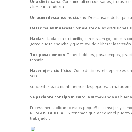
Una dieta sana
: Consume alimentos sanos, frutas y m
alterar tu conducta.
Un buen descanso nocturno
: Descansa todo lo que tu
Evitar males innecesarios
: Aléjate de las discusiones
Hablar
: Habla con tu familia, con tus amigo, con tus 
gente que te escuche y que te ayude a liberar la tensión.
Tus pasatiempos
: Tener hobbies, pasatiempos, practi
tensión.
Hacer ejercicio físico
: Como decimos, el deporte es u
son
suficientes para mantenernos despejados. La natación 
Se paciente contigo mismo
: La autoexiencia es buena
En resumen, aplicando estos pequeños consejos y como 
RIESGOS LABORALES
, tenemos que adecuar el puesto de
trabajador.