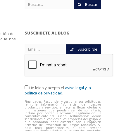
Buscar
SUSCRÍBETE AL BLOG
ación del
a que nos
Suscribirse
He leído y acepto el
aviso legal y la
política de privacidad
.
Finalidades: Responder y gestionar sus solicitudes,
remitirle información comercial de nuestros
productos y servicios, y hacerles llegar ofertas o
informaciones que puedan ser de su interés,
incluso por correo electrónico. Legitimación: El
consentimiento del usuario. Destinatarios: Podrán
ser dirigidos o cedidos a las empresas del grupo o
que colaboran habitualmente con Europreven
Servicios de Prevención de Riesgos Laborales, SL
para fines promocionales o para enviarle
comunicaciones relativas a los servicios prestados