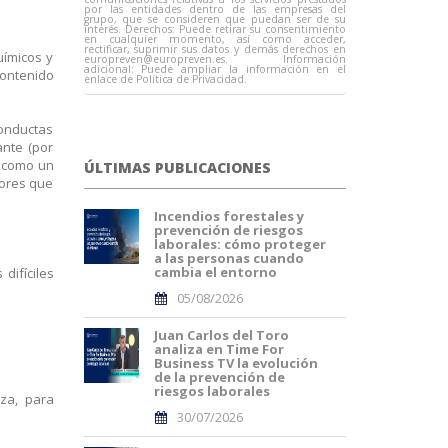
por las entidades dentro de las empresas del
grupo, que se consideren que puedan ser de su
interés. Derechos: Puede retirar su consentimiento
en cualquier momento, así como acceder,
rectificar, suprimir sus datos y demás derechos en
uímicos y
europreven@europreven.es
. Información
adicional: Puede ampliar la información en el
contenido
enlace de Política de Privacidad.
conductas
ante (por
n como un
ÚLTIMAS PUBLICACIONES
tores que
Incendios forestales y
prevención de riesgos
laborales: cómo proteger
a las personas cuando
cambia el entorno
difíciles
05/08/2026
Juan Carlos del Toro
analiza en Time For
Business TV la evolución
de la prevención de
riesgos laborales
za, para
30/07/2026