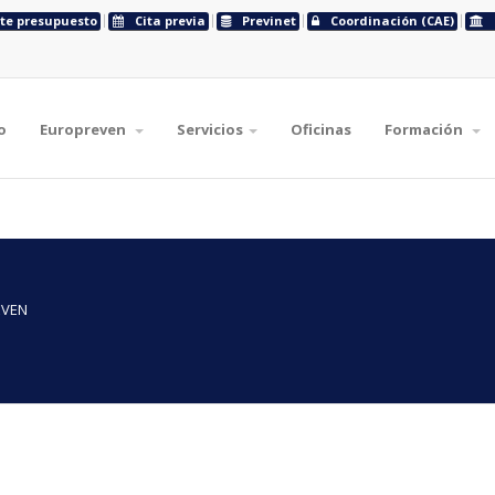
ite presupuesto
Cita previa
Previnet
Coordinación (CAE)
o
Europreven
Servicios
Oficinas
Formación
EVEN