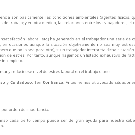
encia son básicamente, las condiciones ambientales (agentes físicos, q
s de trabajo; y en otra medida, las relaciones entre los trabajadores, el 
satisfacción laboral, etc.) ha generado en el trabajador una serie de 
o, en ocasiones aunque la situación objetivamente no sea muy estres
ro que no lo sea para otro), si un trabajador interpreta dicha situació
ción de estrés. Por tanto, aunque hagamos un listado exhaustivo de fac
e incompleto.
ar y reducir ese nivel de estrés laboral en el trabajo diario:
oso
y
Cuidadoso
. Ten
Confianza
. Antes hemos atravesado situaciones 
s por orden de importancia.
nso cada cierto tiempo puede ser de gran ayuda para nuestra cabe
to.