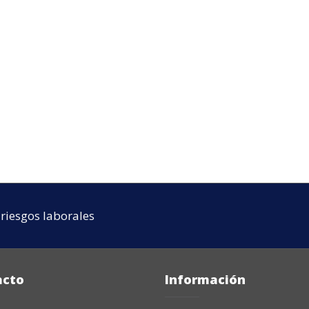
riesgos laborales
acto
Información