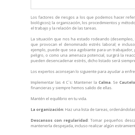
Los factores de riesgos a los que podemos hacer refer
biológicos); la organización, los procedimientos y método
el trabajo y la relación de las tareas.
La situación que nos ha estado rodeando (desempleo, in
que provocan el denominado estrés laboral; e inclus
ejemplo, puede que sea agobiante para un trabajador, pe
peligro, o como una amenaza potencial, surgirá la reac
pueden desencadenar estrés, dicho listado será siempr
Los expertos aconsejan lo siguiente para ayudar a enfrent
Implementar las 4 C`s: Mantener la
Calma
. Se
Cautel
financieras y siempre hemos salido de ellas.
Mantén el equilibrio en tu vida.
La organización
: Haz una lista de tareas, ordenándola
Descansos con regularidad
: Tomar pequeños desca
mantenerla despejada, incluso realizar algún estiramien