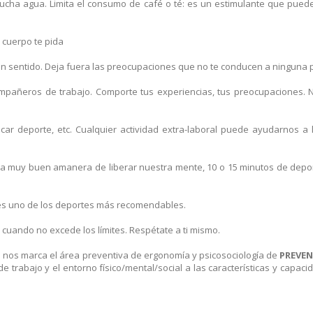
ucha agua. Limita el consumo de café o té: es un estimulante que puede
 cuerpo te pida
 sin sentido. Deja fuera las preocupaciones que no te conducen a ninguna 
compañeros de trabajo. Comporte tus experiencias, tus preocupaciones. 
car deporte, etc. Cualquier actividad extra-laboral puede ayudarnos a l
na muy buen amanera de liberar nuestra mente, 10 o 15 minutos de depor
es uno de los deportes más recomendables.
 cuando no excede los límites. Respétate a ti mismo.
nos marca el área preventiva de ergonomía y psicosociología de
PREVEN
 trabajo y el entorno físico/mental/social a las características y capaci