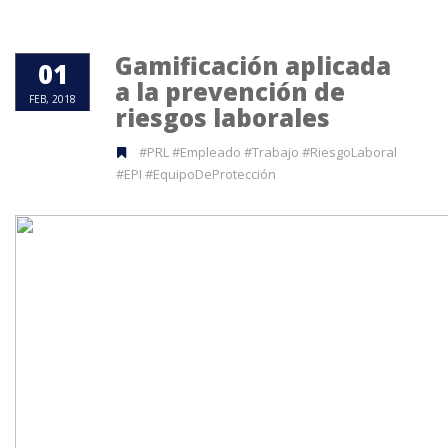
Gamificación aplicada
01
a la prevención de
FEB, 2018
riesgos laborales
#PRL #Empleado #Trabajo #RiesgoLaboral
#EPI #EquipoDeProtección