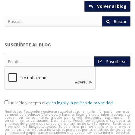
Volver al blog
Buscar
SUSCRÍBETE AL BLOG
Suscribirse
He leído y acepto el
aviso legal y la política de privacidad
.
Finalidades: Responder y gestionar sus solicitudes, remitirle información comercial
de nuestros productos y servicios, y hacerles llegar ofertas o informaciones que
puedan ser de su interés, incluso por correo electrónico. Legitimación: El
consentimiento del usuario. Destinatarios: Podrán ser dirigidos o cedidos a las
empresas del grupo o que colaboran habitualmente con Europreven Servicios de
Prevención de Riesgos Laborales, SL para fines promocionales o para enviarle
comunicaciones relativas a los servicios prestados por las entidades dentro de las
empresas del grupo, que se consideren que puedan ser de su interés. Derechos: