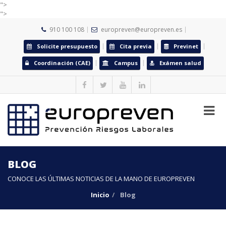
">
">
910 100 108
europreven@europreven.es
Solicite presupuesto
Cita previa
Previnet
Coordinación (CAE)
Campus
Exámen salud
BLOG
CONOCE LAS ÚLTIMAS NOTICIAS DE LA MANO DE EUROPREVEN
Inicio
Blog