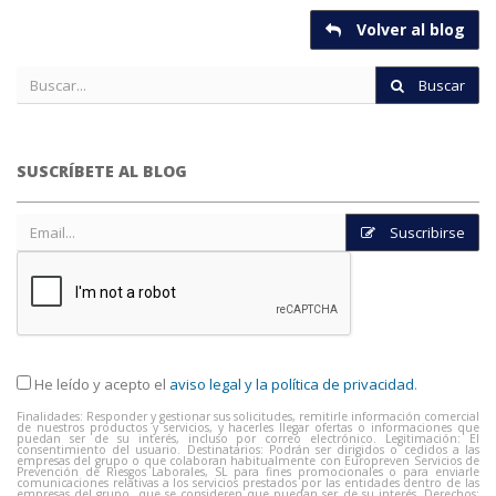
Volver al blog
Buscar
SUSCRÍBETE AL BLOG
Suscribirse
He leído y acepto el
aviso legal y la política de privacidad
.
Finalidades: Responder y gestionar sus solicitudes, remitirle información comercial
de nuestros productos y servicios, y hacerles llegar ofertas o informaciones que
puedan ser de su interés, incluso por correo electrónico. Legitimación: El
consentimiento del usuario. Destinatarios: Podrán ser dirigidos o cedidos a las
empresas del grupo o que colaboran habitualmente con Europreven Servicios de
Prevención de Riesgos Laborales, SL para fines promocionales o para enviarle
comunicaciones relativas a los servicios prestados por las entidades dentro de las
empresas del grupo, que se consideren que puedan ser de su interés. Derechos: