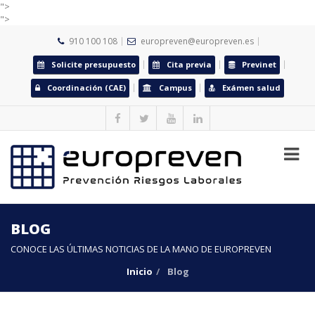
">
">
910 100 108
europreven@europreven.es
Solicite presupuesto
Cita previa
Previnet
Coordinación (CAE)
Campus
Exámen salud
BLOG
CONOCE LAS ÚLTIMAS NOTICIAS DE LA MANO DE EUROPREVEN
Inicio
Blog