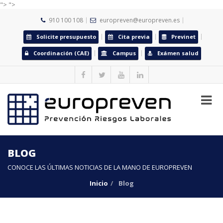
">
">
910 100 108
europreven@europreven.es
Solicite presupuesto
Cita previa
Previnet
Coordinación (CAE)
Campus
Exámen salud
BLOG
CONOCE LAS ÚLTIMAS NOTICIAS DE LA MANO DE EUROPREVEN
Inicio
Blog