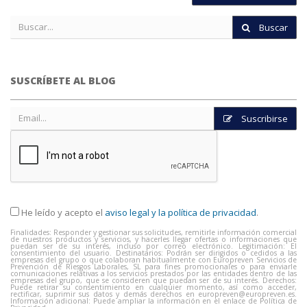
Buscar
SUSCRÍBETE AL BLOG
Suscribirse
He leído y acepto el
aviso legal y la política de privacidad
.
Finalidades: Responder y gestionar sus solicitudes, remitirle información comercial
de nuestros productos y servicios, y hacerles llegar ofertas o informaciones que
puedan ser de su interés, incluso por correo electrónico. Legitimación: El
consentimiento del usuario. Destinatarios: Podrán ser dirigidos o cedidos a las
empresas del grupo o que colaboran habitualmente con Europreven Servicios de
Prevención de Riesgos Laborales, SL para fines promocionales o para enviarle
comunicaciones relativas a los servicios prestados por las entidades dentro de las
empresas del grupo, que se consideren que puedan ser de su interés. Derechos:
Puede retirar su consentimiento en cualquier momento, así como acceder,
rectificar, suprimir sus datos y demás derechos en
europreven@europreven.es
.
Información adicional: Puede ampliar la información en el enlace de Política de