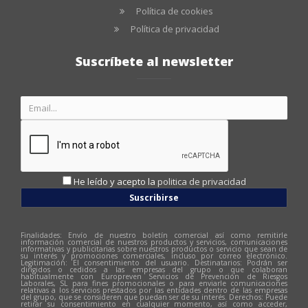
Política de cookies
Política de privacidad
Suscríbete al newsletter
He leído y acepto la
politica de privacidad
Suscribirse
Finalidades: Envío de nuestro boletín comercial así como remitirle
información comercial de nuestros productos y servicios, comunicaciones
informativas y publicitarias sobre nuestros productos o servicio que sean de
su interés y promociones comerciales, incluso por correo electrónico.
Legitimación: El consentimiento del usuario. Destinatarios: Podrán ser
dirigidos o cedidos a las empresas del grupo o que colaboran
habitualmente con Europreven Servicios de Prevención de Riesgos
Laborales, SL para fines promocionales o para enviarle comunicaciones
relativas a los servicios prestados por las entidades dentro de las empresas
del grupo, que se consideren que puedan ser de su interés. Derechos: Puede
retirar su consentimiento en cualquier momento, así como acceder,