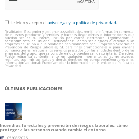
He leído y acepto el
aviso legal y la política de privacidad
.
Finalidades: Responder y gestionar sus solicitudes, remitirle información comercial
de nuestros productos y servicios, y hacerles llegar ofertas o informaciones que
puedan ser de su interés, incluso por correo electrónico. Legitimación: El
consentimiento del usuario. Destinatarios: Podrán ser dirigidos o cedidos a las
empresas del grupo o que colaboran habitualmente con Europreven Servicios de
Prevención de Riesgos Laborales, SL para fines promocionales o para enviarle
comunicaciones relativas a los servicios prestados por las entidades dentro de las
empresas del grupo, que se consideren que puedan ser de su interés. Derechos:
Puede retirar su consentimiento en cualquier momento, así como acceder,
rectificar, suprimir sus datos y demás derechos en
europreven@europreven.es
.
Información adicional: Puede ampliar la información en el enlace de Política de
Privacidad.
ÚLTIMAS PUBLICACIONES
Incendios forestales y prevención de riesgos laborales: cómo
proteger a las personas cuando cambia el entorno
05/08/2026