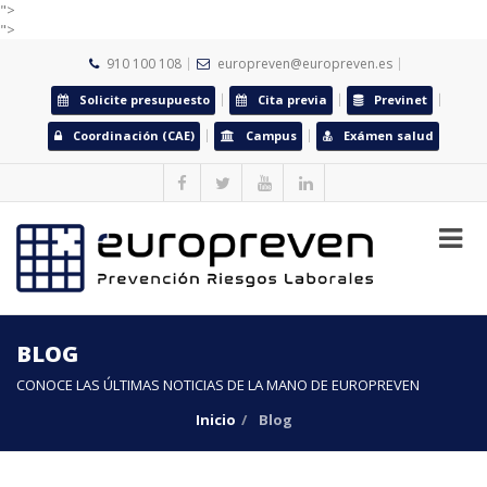
">
">
910 100 108
europreven@europreven.es
Solicite presupuesto
Cita previa
Previnet
Coordinación (CAE)
Campus
Exámen salud
BLOG
CONOCE LAS ÚLTIMAS NOTICIAS DE LA MANO DE EUROPREVEN
Inicio
Blog