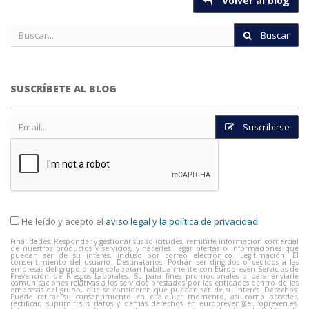
Volver al blog
Buscar
SUSCRÍBETE AL BLOG
Suscribirse
He leído y acepto el
aviso legal y la política de privacidad
.
Finalidades: Responder y gestionar sus solicitudes, remitirle información comercial
de nuestros productos y servicios, y hacerles llegar ofertas o informaciones que
puedan ser de su interés, incluso por correo electrónico. Legitimación: El
consentimiento del usuario. Destinatarios: Podrán ser dirigidos o cedidos a las
empresas del grupo o que colaboran habitualmente con Europreven Servicios de
Prevención de Riesgos Laborales, SL para fines promocionales o para enviarle
comunicaciones relativas a los servicios prestados por las entidades dentro de las
empresas del grupo, que se consideren que puedan ser de su interés. Derechos:
Puede retirar su consentimiento en cualquier momento, así como acceder,
rectificar, suprimir sus datos y demás derechos en
europreven@europreven.es
.