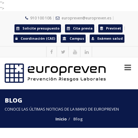
">
">
910 100 108
europreven@europreven.es
Solicite presupuesto
Cita previa
Previnet
Coordinación (CAE)
Campus
Exámen salud
BLOG
CONOCE LAS ÚLTIMAS NOTICIAS DE LA MANO DE EUROPREVEN
Inicio
Blog