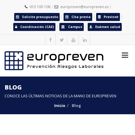
910 100 108
europreven@europreven.es
Solicite presupuesto
Cita previa
Previnet
Coordinación (CAE)
Campus
Exámen salud
BLOG
CONOCE LAS ÚLTIMAS NOTICIAS DE LA MANO DE EUROPREVEN
Inicio
Blog