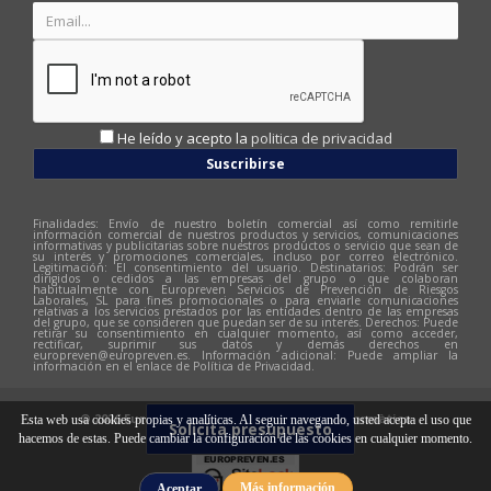
He leído y acepto la
politica de privacidad
Suscribirse
Finalidades: Envío de nuestro boletín comercial así como remitirle
información comercial de nuestros productos y servicios, comunicaciones
informativas y publicitarias sobre nuestros productos o servicio que sean de
su interés y promociones comerciales, incluso por correo electrónico.
Legitimación: El consentimiento del usuario. Destinatarios: Podrán ser
dirigidos o cedidos a las empresas del grupo o que colaboran
habitualmente con Europreven Servicios de Prevención de Riesgos
Laborales, SL para fines promocionales o para enviarle comunicaciones
relativas a los servicios prestados por las entidades dentro de las empresas
del grupo, que se consideren que puedan ser de su interés. Derechos: Puede
retirar su consentimiento en cualquier momento, así como acceder,
rectificar, suprimir sus datos y demás derechos en
europreven@europreven.es
. Información adicional: Puede ampliar la
información en el enlace de Política de Privacidad.
© 2026 Europreven | Diseño web:
Hitech Informàtica
Esta web usa cookies propias y analíticas. Al seguir navegando, usted acepta el uso que
Solicita presupuesto
hacemos de estas. Puede cambiar la configuración de las cookies en cualquier momento.
Más información
Aceptar