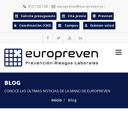
910 100 108
europreven@europreven.es
Solicite presupuesto
Cita previa
Previnet
Coordinación (CAE)
Campus
Exámen salud
BLOG
CONOCE LAS ÚLTIMAS NOTICIAS DE LA MANO DE EUROPREVEN
Inicio
Blog