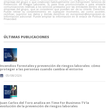
empresas del grupo o que colaboran habitualmente con Europreven Servicios de
Prevención de Riesgos Laborales, SL para fines promocionales o para enviarle
comunicaciones relativas a los servicios prestados por las entidades dentro de las
empresas del grupo, que se consideren que puedan ser de su interés. Derechos:
Puede retirar su consentimiento en cualquier momento, así como acceder,
rectificar, suprimir sus datos y demás derechos en
europreven@europreven.es
.
Información adicional: Puede ampliar la información en el enlace de Política de
Privacidad.
ÚLTIMAS PUBLICACIONES
Incendios forestales y prevención de riesgos laborales: cómo
proteger a las personas cuando cambia el entorno
05/08/2026
Juan Carlos del Toro analiza en Time For Business TV la
evolución de la prevención de riesgos laborales