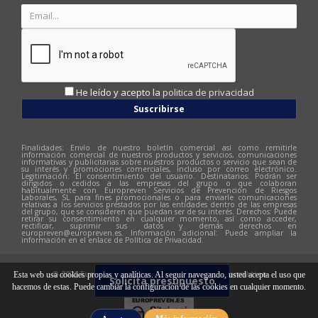
He leído y acepto la
politica de privacidad
Suscribirse
Finalidades: Envío de nuestro boletín comercial así como remitirle
información comercial de nuestros productos y servicios, comunicaciones
informativas y publicitarias sobre nuestros productos o servicio que sean de
su interés y promociones comerciales, incluso por correo electrónico.
Legitimación: El consentimiento del usuario. Destinatarios: Podrán ser
dirigidos o cedidos a las empresas del grupo o que colaboran
habitualmente con Europreven Servicios de Prevención de Riesgos
Laborales, SL para fines promocionales o para enviarle comunicaciones
relativas a los servicios prestados por las entidades dentro de las empresas
del grupo, que se consideren que puedan ser de su interés. Derechos: Puede
retirar su consentimiento en cualquier momento, así como acceder,
rectificar, suprimir sus datos y demás derechos en
europreven@europreven.es
. Información adicional: Puede ampliar la
información en el enlace de Política de Privacidad.
© 2026 Europreven | Diseño web:
Hitech Informàtica
Esta web usa cookies propias y analíticas. Al seguir navegando, usted acepta el uso que
Solicita presupuesto
hacemos de estas. Puede cambiar la configuración de las cookies en cualquier momento.