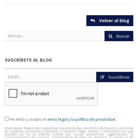
Volver al blog
Buscar
SUSCRÍBETE AL BLOG
Suscribirse
He leído y acepto el
aviso legal y la política de privacidad
.
Finalidades: Responder y gestionar sus solicitudes, remitirle información comercial
de nuestros productos y servicios, y hacerles llegar ofertas o informaciones que
puedan ser de su interés, incluso por correo electrónico. Legitimación: El
consentimiento del usuario. Destinatarios: Podrán ser dirigidos o cedidos a las