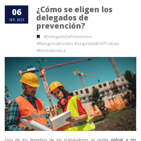
¿Cómo se eligen los
06
delegados de
SEP, 2023
prevención?
#DelegadoDePrevencion
#RiesgosLaborales #SeguridadEnElTrabajo
#NormativasLa
Uno de los derechos de los trabajadores es poder
opinar y ser