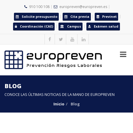
910 100 108
europreven@europreven.es
Solicite presupuesto
Cita previa
Previnet
Coordinación (CAE)
Campus
Exámen salud
BLOG
CONOCE LAS ÚLTIMAS NOTICIAS DE LA MANO DE EUROPREVEN
Inicio
Blog