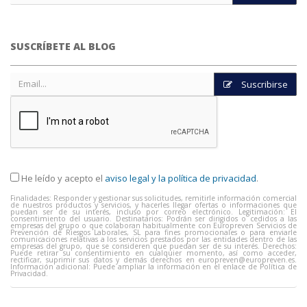
SUSCRÍBETE AL BLOG
Suscribirse
He leído y acepto el
aviso legal y la política de privacidad
.
Finalidades: Responder y gestionar sus solicitudes, remitirle información comercial
de nuestros productos y servicios, y hacerles llegar ofertas o informaciones que
puedan ser de su interés, incluso por correo electrónico. Legitimación: El
consentimiento del usuario. Destinatarios: Podrán ser dirigidos o cedidos a las
empresas del grupo o que colaboran habitualmente con Europreven Servicios de
Prevención de Riesgos Laborales, SL para fines promocionales o para enviarle
comunicaciones relativas a los servicios prestados por las entidades dentro de las
empresas del grupo, que se consideren que puedan ser de su interés. Derechos:
Puede retirar su consentimiento en cualquier momento, así como acceder,
rectificar, suprimir sus datos y demás derechos en
europreven@europreven.es
.
Información adicional: Puede ampliar la información en el enlace de Política de
Privacidad.