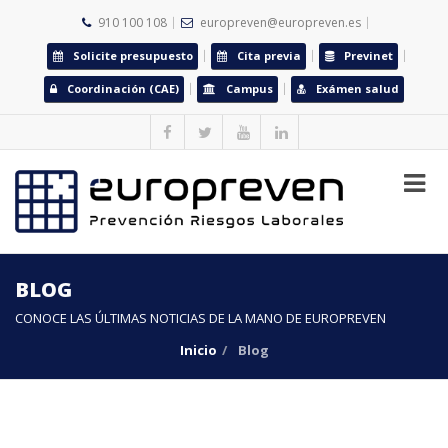
910 100 108
europreven@europreven.es
Solicite presupuesto
Cita previa
Previnet
Coordinación (CAE)
Campus
Exámen salud
BLOG
CONOCE LAS ÚLTIMAS NOTICIAS DE LA MANO DE EUROPREVEN
Inicio
Blog