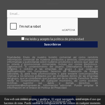
He leído y acepto la
politica de privacidad
Suscribirse
Finalidades: Envío de nuestro boletín comercial así como remitirle
información comercial de nuestros productos y servicios, comunicaciones
informativas y publicitarias sobre nuestros productos o servicio que sean de
su interés y promociones comerciales, incluso por correo electrónico.
Legitimación: El consentimiento del usuario. Destinatarios: Podrán ser
dirigidos o cedidos a las empresas del grupo o que colaboran
habitualmente con Europreven Servicios de Prevención de Riesgos
Laborales, SL para fines promocionales o para enviarle comunicaciones
relativas a los servicios prestados por las entidades dentro de las empresas
del grupo, que se consideren que puedan ser de su interés. Derechos: Puede
retirar su consentimiento en cualquier momento, así como acceder,
rectificar, suprimir sus datos y demás derechos en
europreven@europreven.es
. Información adicional: Puede ampliar la
información en el enlace de Política de Privacidad.
© 2026 Europreven | Diseño web:
Hitech Informàtica
Esta web usa cookies propias y analíticas. Al seguir navegando, usted acepta el uso que
Solicita presupuesto
hacemos de estas. Puede cambiar la configuración de las cookies en cualquier momento.