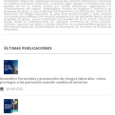
Finalidades: Responder y gestionar sus solicitudes, remitirle información comercial
de nuestros productos y servicios, y hacerles llegar ofertas o informaciones que
puedan ser de su interés, incluso por correo electrónico. Legitimación: El
consentimiento del usuario. Destinatarios: Podrán ser dirigidos o cedidos a las
empresas del grupo o que colaboran habitualmente con Europreven Servicios de
Prevención de Riesgos Laborales, SL para fines promocionales o para enviarle
comunicaciones relativas a los servicios prestados por las entidades dentro de las
empresas del grupo, que se consideren que puedan ser de su interés. Derechos:
Puede retirar su consentimiento en cualquier momento, así como acceder,
rectificar, suprimir sus datos y demás derechos en
europreven@europreven.es
.
Información adicional: Puede ampliar la información en el enlace de Política de
Privacidad.
ÚLTIMAS PUBLICACIONES
Incendios forestales y prevención de riesgos laborales: cómo
proteger a las personas cuando cambia el entorno
05/08/2026