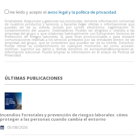
He leído y acepto el
aviso legal y la política de privacidad
.
Finalidades: Responder y gestionar sus solicitudes, remitirle información comercial
de nuestros productos y servicios, y hacerles llegar ofertas o informaciones que
puedan ser de su interés, incluso por correo electrónico. Legitimación: El
consentimiento del usuario. Destinatarios: Podrán ser dirigidos o cedidos a las
empresas del grupo o que colaboran habitualmente con Europreven Servicios de
Prevención de Riesgos Laborales, SL para fines promocionales o para enviarle
comunicaciones relativas a los servicios prestados por las entidades dentro de las
empresas del grupo, que se consideren que puedan ser de su interés. Derechos:
Puede retirar su consentimiento en cualquier momento, así como acceder,
rectificar, suprimir sus datos y demás derechos en
europreven@europreven.es
.
Información adicional: Puede ampliar la información en el enlace de Política de
Privacidad.
ÚLTIMAS PUBLICACIONES
Incendios forestales y prevención de riesgos laborales: cómo
proteger a las personas cuando cambia el entorno
05/08/2026