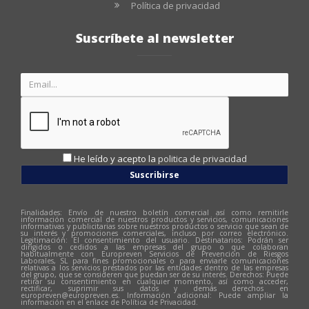
Política de privacidad
Suscríbete al newsletter
He leído y acepto la
politica de privacidad
Suscribirse
Finalidades: Envío de nuestro boletín comercial así como remitirle
información comercial de nuestros productos y servicios, comunicaciones
informativas y publicitarias sobre nuestros productos o servicio que sean de
su interés y promociones comerciales, incluso por correo electrónico.
Legitimación: El consentimiento del usuario. Destinatarios: Podrán ser
dirigidos o cedidos a las empresas del grupo o que colaboran
habitualmente con Europreven Servicios de Prevención de Riesgos
Laborales, SL para fines promocionales o para enviarle comunicaciones
relativas a los servicios prestados por las entidades dentro de las empresas
del grupo, que se consideren que puedan ser de su interés. Derechos: Puede
retirar su consentimiento en cualquier momento, así como acceder,
rectificar, suprimir sus datos y demás derechos en
europreven@europreven.es
. Información adicional: Puede ampliar la
información en el enlace de Política de Privacidad.