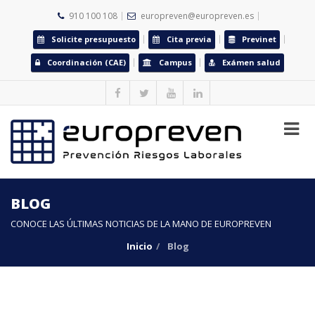
910 100 108
europreven@europreven.es
Solicite presupuesto
Cita previa
Previnet
Coordinación (CAE)
Campus
Exámen salud
BLOG
CONOCE LAS ÚLTIMAS NOTICIAS DE LA MANO DE EUROPREVEN
Inicio
Blog