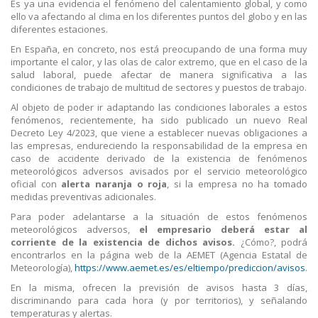
Es ya una evidencia el fenómeno del calentamiento global, y como
ello va afectando al clima en los diferentes puntos del globo y en las
diferentes estaciones.
En España, en concreto, nos está preocupando de una forma muy
importante el calor, y las olas de calor extremo, que en el caso de la
salud laboral, puede afectar de manera significativa a las
condiciones de trabajo de multitud de sectores y puestos de trabajo.
Al objeto de poder ir adaptando las condiciones laborales a estos
fenómenos, recientemente, ha sido publicado un nuevo Real
Decreto Ley 4/2023, que viene a establecer nuevas obligaciones a
las empresas, endureciendo la responsabilidad de la empresa en
caso de accidente derivado de la existencia de fenómenos
meteorológicos adversos avisados por el servicio meteorológico
oficial con
alerta naranja o roja
, si la empresa no ha tomado
medidas preventivas adicionales.
Para poder adelantarse a la situación de estos fenómenos
meteorológicos adversos,
el empresario deberá estar al
corriente de la existencia de dichos avisos.
¿Cómo?, podrá
encontrarlos en la página web de la AEMET (Agencia Estatal de
Meteorología),
https://www.aemet.es/es/eltiempo/prediccion/avisos
.
En la misma, ofrecen la previsión de avisos hasta 3 días,
discriminando para cada hora (y por territorios), y señalando
temperaturas y alertas.