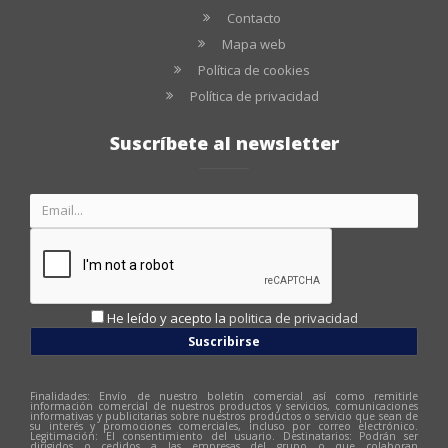
Contacto
Mapa web
Política de cookies
Política de privacidad
Suscríbete al newsletter
He leído y acepto la
politica de privacidad
Suscribirse
Finalidades: Envío de nuestro boletín comercial así como remitirle
información comercial de nuestros productos y servicios, comunicaciones
informativas y publicitarias sobre nuestros productos o servicio que sean de
su interés y promociones comerciales, incluso por correo electrónico.
Legitimación: El consentimiento del usuario. Destinatarios: Podrán ser
dirigidos o cedidos a las empresas del grupo o que colaboran