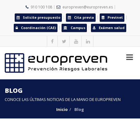
910 100 108
europreven@europreven.es
Solicite presupuesto
Cita previa
Previnet
Coordinación (CAE)
Campus
Exámen salud
BLOG
CONOCE LAS ÚLTIMAS NOTICIAS DE LA MANO DE EUROPREVEN
Inicio
Blog