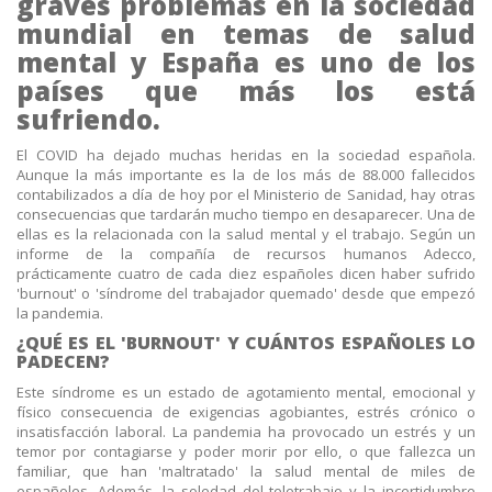
graves problemas en la sociedad
mundial en temas de salud
mental y España es uno de los
países que más los está
sufriendo.
El COVID ha dejado muchas heridas en la sociedad española.
Aunque la más importante es la de los más de 88.000 fallecidos
contabilizados a día de hoy por el Ministerio de Sanidad, hay otras
consecuencias que tardarán mucho tiempo en desaparecer. Una de
ellas es la relacionada con la salud mental y el trabajo. Según un
informe de la compañía de recursos humanos Adecco,
prácticamente cuatro de cada diez españoles dicen haber sufrido
'burnout' o 'síndrome del trabajador quemado' desde que empezó
la pandemia.
¿QUÉ ES EL 'BURNOUT' Y CUÁNTOS ESPAÑOLES LO
PADECEN?
Este síndrome es un estado de agotamiento mental, emocional y
físico consecuencia de exigencias agobiantes, estrés crónico o
insatisfacción laboral. La pandemia ha provocado un estrés y un
temor por contagiarse y poder morir por ello, o que fallezca un
familiar, que han 'maltratado' la salud mental de miles de
españoles. Además, la soledad del teletrabajo y la incertidumbre