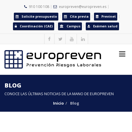
910 100 108
europreven@europreven.es
Solicite presupuesto
Cita previa
Previnet
Coordinación (CAE)
Campus
Exámen salud
BLOG
CONOCE LAS ÚLTIMAS NOTICIAS DE LA MANO DE EUROPREVEN
Inicio
Blog