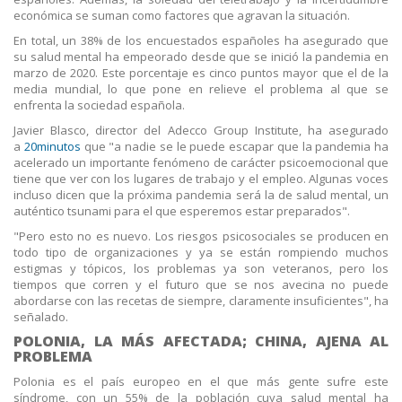
económica se suman como factores que agravan la situación.
En total, un 38% de los encuestados españoles ha asegurado que
su salud mental ha empeorado desde que se inició la pandemia en
marzo de 2020. Este porcentaje es cinco puntos mayor que el de la
media mundial, lo que pone en relieve el problema al que se
enfrenta la sociedad española.
Javier Blasco, director del Adecco Group Institute, ha asegurado
a
20minutos
que "a nadie se le puede escapar que la pandemia ha
acelerado un importante fenómeno de carácter psicoemocional que
tiene que ver con los lugares de trabajo y el empleo. Algunas voces
incluso dicen que la próxima pandemia será la de salud mental, un
auténtico tsunami para el que esperemos estar preparados".
"Pero esto no es nuevo. Los riesgos psicosociales se producen en
todo tipo de organizaciones y ya se están rompiendo muchos
estigmas y tópicos, los problemas ya son veteranos, pero los
tiempos que corren y el futuro que se nos avecina no puede
abordarse con las recetas de siempre, claramente insuficientes", ha
señalado.
POLONIA, LA MÁS AFECTADA; CHINA, AJENA AL
PROBLEMA
Polonia es el país europeo en el que más gente sufre este
síndrome, con un 55% de la población cuya salud mental ha