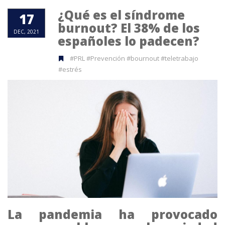
¿Qué es el síndrome
17
burnout? El 38% de los
DEC, 2021
españoles lo padecen?
#PRL #Prevención #bournout #teletrabajo
#estrés
La pandemia ha provocado