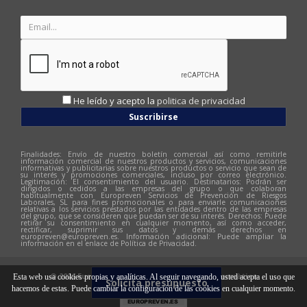
He leído y acepto la
politica de privacidad
Suscribirse
Finalidades: Envío de nuestro boletín comercial así como remitirle
información comercial de nuestros productos y servicios, comunicaciones
informativas y publicitarias sobre nuestros productos o servicio que sean de
su interés y promociones comerciales, incluso por correo electrónico.
Legitimación: El consentimiento del usuario. Destinatarios: Podrán ser
dirigidos o cedidos a las empresas del grupo o que colaboran
habitualmente con Europreven Servicios de Prevención de Riesgos
Laborales, SL para fines promocionales o para enviarle comunicaciones
relativas a los servicios prestados por las entidades dentro de las empresas
del grupo, que se consideren que puedan ser de su interés. Derechos: Puede
retirar su consentimiento en cualquier momento, así como acceder,
rectificar, suprimir sus datos y demás derechos en
europreven@europreven.es
. Información adicional: Puede ampliar la
información en el enlace de Política de Privacidad.
© 2026 Europreven | Diseño web:
Hitech Informàtica
Esta web usa cookies propias y analíticas. Al seguir navegando, usted acepta el uso que
Solicita presupuesto
hacemos de estas. Puede cambiar la configuración de las cookies en cualquier momento.