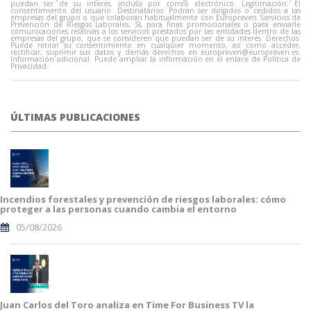
puedan ser de su interés, incluso por correo electrónico. Legitimación: El
consentimiento del usuario. Destinatarios: Podrán ser dirigidos o cedidos a las
empresas del grupo o que colaboran habitualmente con Europreven Servicios de
Prevención de Riesgos Laborales, SL para fines promocionales o para enviarle
comunicaciones relativas a los servicios prestados por las entidades dentro de las
empresas del grupo, que se consideren que puedan ser de su interés. Derechos:
Puede retirar su consentimiento en cualquier momento, así como acceder,
rectificar, suprimir sus datos y demás derechos en
europreven@europreven.es
.
Información adicional: Puede ampliar la información en el enlace de Política de
Privacidad.
ÚLTIMAS PUBLICACIONES
Incendios forestales y prevención de riesgos laborales: cómo
proteger a las personas cuando cambia el entorno
05/08/2026
Juan Carlos del Toro analiza en Time For Business TV la