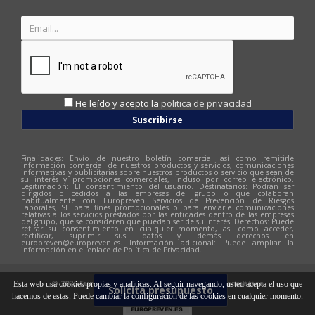
He leído y acepto la
politica de privacidad
Suscribirse
Finalidades: Envío de nuestro boletín comercial así como remitirle
información comercial de nuestros productos y servicios, comunicaciones
informativas y publicitarias sobre nuestros productos o servicio que sean de
su interés y promociones comerciales, incluso por correo electrónico.
Legitimación: El consentimiento del usuario. Destinatarios: Podrán ser
dirigidos o cedidos a las empresas del grupo o que colaboran
habitualmente con Europreven Servicios de Prevención de Riesgos
Laborales, SL para fines promocionales o para enviarle comunicaciones
relativas a los servicios prestados por las entidades dentro de las empresas
del grupo, que se consideren que puedan ser de su interés. Derechos: Puede
retirar su consentimiento en cualquier momento, así como acceder,
rectificar, suprimir sus datos y demás derechos en
europreven@europreven.es
. Información adicional: Puede ampliar la
información en el enlace de Política de Privacidad.
© 2026 Europreven | Diseño web:
Hitech Informàtica
Esta web usa cookies propias y analíticas. Al seguir navegando, usted acepta el uso que
Solicita presupuesto
hacemos de estas. Puede cambiar la configuración de las cookies en cualquier momento.