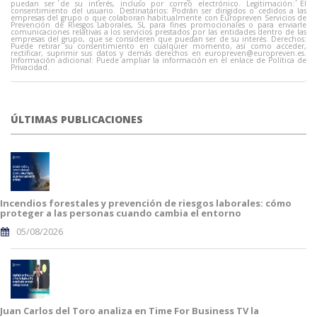
puedan ser de su interés, incluso por correo electrónico. Legitimación: El
consentimiento del usuario. Destinatarios: Podrán ser dirigidos o cedidos a las
empresas del grupo o que colaboran habitualmente con Europreven Servicios de
Prevención de Riesgos Laborales, SL para fines promocionales o para enviarle
comunicaciones relativas a los servicios prestados por las entidades dentro de las
empresas del grupo, que se consideren que puedan ser de su interés. Derechos:
Puede retirar su consentimiento en cualquier momento, así como acceder,
rectificar, suprimir sus datos y demás derechos en
europreven@europreven.es
.
Información adicional: Puede ampliar la información en el enlace de Política de
Privacidad.
ÚLTIMAS PUBLICACIONES
Incendios forestales y prevención de riesgos laborales: cómo
proteger a las personas cuando cambia el entorno
05/08/2026
Juan Carlos del Toro analiza en Time For Business TV la