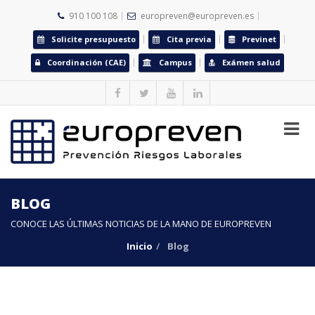
910 100 108
europreven@europreven.es
Solicite presupuesto
Cita previa
Previnet
Coordinación (CAE)
Campus
Exámen salud
BLOG
CONOCE LAS ÚLTIMAS NOTICIAS DE LA MANO DE EUROPREVEN
Inicio
Blog