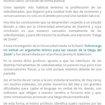
muchos casos, se hacían de forma puntual.
Como ejemplo más habitual tenemos la proliferación de las
videollamadas, que llegaron para sustituir todo tipo de reuniones y
conversaciones no solo en el ámbito personal sino también laboral.
Hoy leía las conclusiones que se desprenden respecto a un estudio
llevado a cabo por la Universidad americana de Stanford, y cuya
conclusión es que estamos cansados mentalmente de las
videollamadas, y para ello incluso ha acuñado una expresión “Fatiga
de Zoom”.
A esta investigación de la Universidad citada se le llamó “
Sobrecarga
no verbal: un argumento teórico para las causas de la fatiga del
Zoom
” y fue desarrollada por el profesor Jeremy N. Bailenson.
En la misma dicho profesor apunta a que las interfaces de las
distintas herramientas de videollamadas se parecen muy poco a las
conversaciones físicas, y no sólo porque estemos delante de una
pantalla.
Así, el hecho de ver caras a la vez, incluida la nuestra, de muy cerca,
con muchos estímulos, sin poder movernos del sitio y con grandes
dificultades para captar el lenguaje no verbal de los demás, son
estímulos que obligan a nuestro cerebro a forzarse más y que,
como consecuencia, provocan una fatiga desacostumbrada.
De esta forma, el mismo profesor, identifica cuatro razones por las