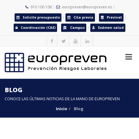
910 100 108
europreven@europreven.es
Solicite presupuesto
Cita previa
Previnet
Coordinación (CAE)
Campus
Exámen salud
BLOG
CONOCE LAS ÚLTIMAS NOTICIAS DE LA MANO DE EUROPREVEN
Inicio
Blog