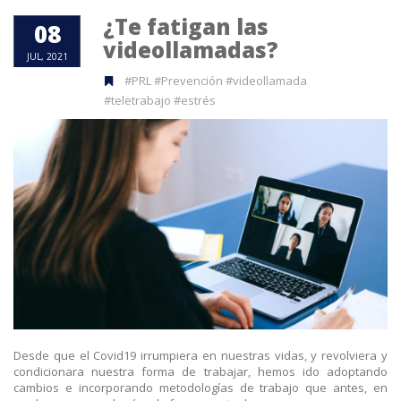
¿Te fatigan las
08
videollamadas?
JUL, 2021
#PRL #Prevención #videollamada
#teletrabajo #estrés
Desde que el Covid19 irrumpiera en nuestras vidas, y revolviera y
condicionara nuestra forma de trabajar, hemos ido adoptando
cambios e incorporando metodologías de trabajo que antes, en