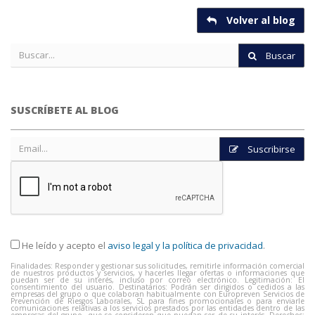
Volver al blog
Buscar
SUSCRÍBETE AL BLOG
Suscribirse
He leído y acepto el
aviso legal y la política de privacidad
.
Finalidades: Responder y gestionar sus solicitudes, remitirle información comercial
de nuestros productos y servicios, y hacerles llegar ofertas o informaciones que
puedan ser de su interés, incluso por correo electrónico. Legitimación: El
consentimiento del usuario. Destinatarios: Podrán ser dirigidos o cedidos a las
empresas del grupo o que colaboran habitualmente con Europreven Servicios de
Prevención de Riesgos Laborales, SL para fines promocionales o para enviarle
comunicaciones relativas a los servicios prestados por las entidades dentro de las
empresas del grupo, que se consideren que puedan ser de su interés. Derechos: