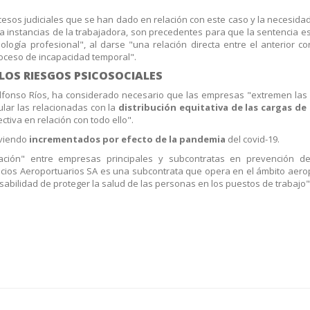
cesos judiciales que se han dado en relación con este caso y la necesidad
a instancias de la trabajadora, son precedentes para que la sentencia e
ogía profesional", al darse "una relación directa entre el anterior conf
oceso de incapacidad temporal".
 LOS RIESGOS PSICOSOCIALES
Alfonso Ríos, ha considerado necesario que las empresas "extremen la
cular las relacionadas con la
distribución equitativa de las cargas de 
ctiva en relación con todo ello".
 viendo
incrementados por efecto de la pandemia
del covid-19.
ión" entre empresas principales y subcontratas en prevención de
vicios Aeroportuarios SA es una subcontrata que opera en el ámbito aero
abilidad de proteger la salud de las personas en los puestos de trabajo"