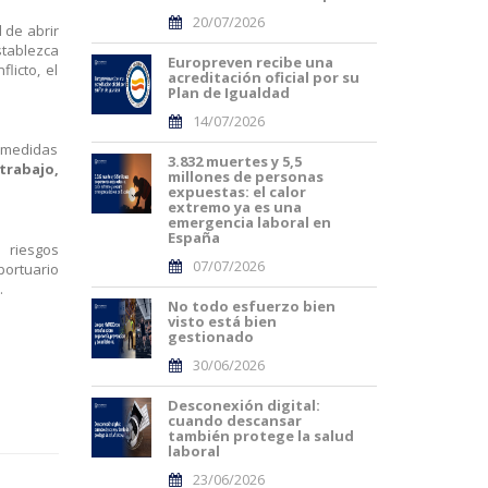
20/07/2026
 de abrir
stablezca
Europreven recibe una
licto, el
acreditación oficial por su
Plan de Igualdad
14/07/2026
s medidas
3.832 muertes y 5,5
trabajo,
millones de personas
expuestas: el calor
extremo ya es una
emergencia laboral en
España
 riesgos
07/07/2026
portuario
.
No todo esfuerzo bien
visto está bien
gestionado
30/06/2026
Desconexión digital:
cuando descansar
también protege la salud
laboral
23/06/2026