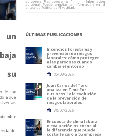
europreven@europreven.es
. Información
adicional: Puede ampliar la información en el
enlace de Política de Privacidad.
" un
ÚLTIMAS PUBLICACIONES
Incendios forestales y
 baja
prevención de riesgos
laborales: cómo proteger
a las personas cuando
cambia el entorno
y su
05/08/2026
Juan Carlos del Toro
analiza en Time For
o de tipo
Business TV la evolución
ido a que
de la prevención de
riesgos laborales
 diversas
30/07/2026
eptiembre
Encuesta de clima laboral
o evaluación psicosocial:
la diferencia que puede
encia del
costarle caro a tu empresa