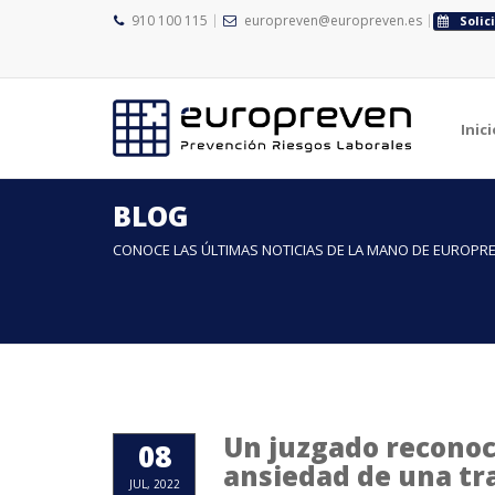
910 100 115
europreven@europreven.es
Solic
Inici
BLOG
CONOCE LAS ÚLTIMAS NOTICIAS DE LA MANO DE EUROPR
Un juzgado reconoc
08
ansiedad de una tra
JUL, 2022