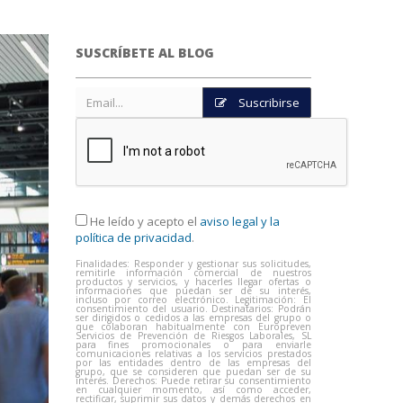
SUSCRÍBETE AL BLOG
Suscribirse
He leído y acepto el
aviso legal y la
política de privacidad
.
Finalidades: Responder y gestionar sus solicitudes,
remitirle información comercial de nuestros
productos y servicios, y hacerles llegar ofertas o
informaciones que puedan ser de su interés,
incluso por correo electrónico. Legitimación: El
consentimiento del usuario. Destinatarios: Podrán
ser dirigidos o cedidos a las empresas del grupo o
que colaboran habitualmente con Europreven
Servicios de Prevención de Riesgos Laborales, SL
para fines promocionales o para enviarle
comunicaciones relativas a los servicios prestados
por las entidades dentro de las empresas del
grupo, que se consideren que puedan ser de su
interés. Derechos: Puede retirar su consentimiento
en cualquier momento, así como acceder,
rectificar, suprimir sus datos y demás derechos en