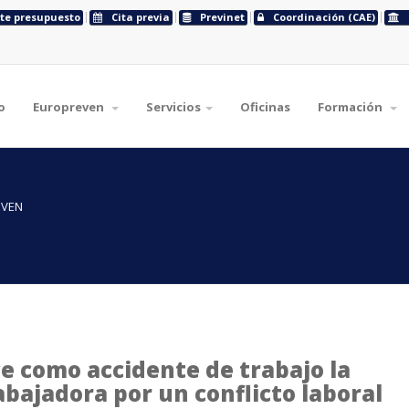
ite presupuesto
Cita previa
Previnet
Coordinación (CAE)
o
Europreven
Servicios
Oficinas
Formación
EVEN
e como accidente de trabajo la
bajadora por un conflicto laboral