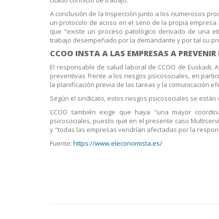
A conclusión de la Inspección junto a los numerosos pro
un protocolo de acoso en el seno de la propia empresa 
que "existe un proceso patológico derivado de una etiol
trabajo desempeñado por la demandante y por tal su pr
CCOO INSTA A LAS EMPRESAS A PREVENIR
El responsable de salud laboral de CCOO de Euskadi, 
preventivas frente a los riesgos psicosociales, en parti
la planificación previa de las tareas y la comunicación efe
Según el sindicato, estos riesgos psicosociales se están
CCOO también exige que haya "una mayor coordinac
psicosociales, puesto que en el presente caso Multiser
y "todas las empresas vendrían afectadas por la respons
Fuente:
https://www.eleconomista.es/