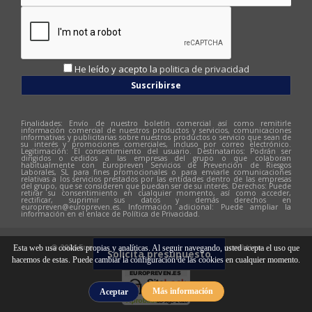
He leído y acepto la
politica de privacidad
Suscribirse
Finalidades: Envío de nuestro boletín comercial así como remitirle
información comercial de nuestros productos y servicios, comunicaciones
informativas y publicitarias sobre nuestros productos o servicio que sean de
su interés y promociones comerciales, incluso por correo electrónico.
Legitimación: El consentimiento del usuario. Destinatarios: Podrán ser
dirigidos o cedidos a las empresas del grupo o que colaboran
habitualmente con Europreven Servicios de Prevención de Riesgos
Laborales, SL para fines promocionales o para enviarle comunicaciones
relativas a los servicios prestados por las entidades dentro de las empresas
del grupo, que se consideren que puedan ser de su interés. Derechos: Puede
retirar su consentimiento en cualquier momento, así como acceder,
rectificar, suprimir sus datos y demás derechos en
europreven@europreven.es
. Información adicional: Puede ampliar la
información en el enlace de Política de Privacidad.
© 2026 Europreven | Diseño web:
Hitech Informàtica
Esta web usa cookies propias y analíticas. Al seguir navegando, usted acepta el uso que
Solicita presupuesto
hacemos de estas. Puede cambiar la configuración de las cookies en cualquier momento.
Más información
Aceptar