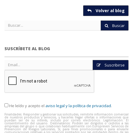
Volver al blog
Buscar
SUSCRÍBETE AL BLOG
Suscribirse
He leído y acepto el
aviso legal y la política de privacidad
.
Finalidades: Responder y gestionar sus solicitudes, remitirle información comercial
de nuestros productos y servicios, y hacerles llegar ofertas o informaciones que
puedan ser de su interés, incluso por correo electrónico. Legitimación: El
consentimiento del usuario. Destinatarios: Podrán ser dirigidos o cedidos a las
empresas del grupo o que colaboran habitualmente con Europreven Servicios de
Prevención de Riesgos Laborales, SL para fines promocionales o para enviarle
comunicaciones relativas a los servicios prestados por las entidades dentro de las