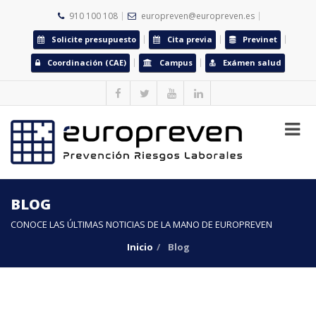
910 100 108
europreven@europreven.es
Solicite presupuesto
Cita previa
Previnet
Coordinación (CAE)
Campus
Exámen salud
BLOG
CONOCE LAS ÚLTIMAS NOTICIAS DE LA MANO DE EUROPREVEN
Inicio
Blog