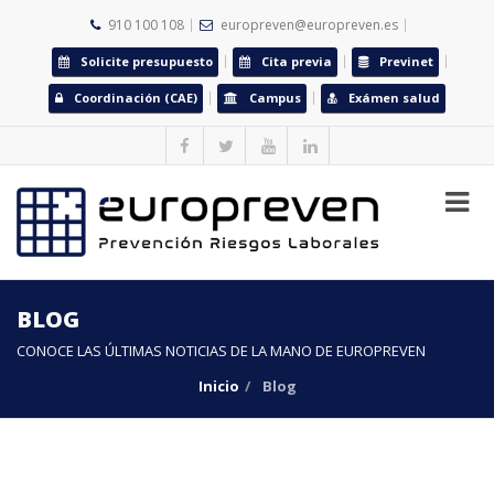
910 100 108
europreven@europreven.es
Solicite presupuesto
Cita previa
Previnet
Coordinación (CAE)
Campus
Exámen salud
BLOG
CONOCE LAS ÚLTIMAS NOTICIAS DE LA MANO DE EUROPREVEN
Inicio
Blog