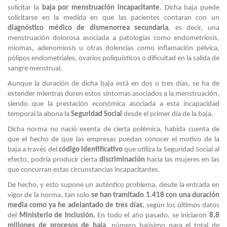
solicitar la
baja por menstruación incapacitante
. Dicha baja puede
solicitarse en la medida en que las pacientes contaran con un
diagnóstico médico de dismenorrea secundaria
, es decir, una
menstruación dolorosa asociada a patologías como endometriosis,
miomas, adenomiosis u otras dolencias como inflamación pélvica,
pólipos endometriales, ovarios poliquísticos o dificultad en la salida de
sangre menstrual.
Aunque la duración de dicha baja está en dos o tres días, se ha de
extender mientras duren estos síntomas asociados a la menstruación,
siendo que la prestación económica asociada a esta incapacidad
temporal la abona la
Seguridad Social
desde el primer día de la baja.
Dicha norma no nació exenta de cierta polémica, habida cuenta de
que el hecho de que las empresas puedan conocer el motivo de la
baja a través del
código identificativo
que utiliza la Seguridad Social al
efecto, podría producir cierta
discriminación
hacia las mujeres en las
que concurran estas circunstancias incapacitantes.
De hecho, y esto supone un auténtico problema, desde la entrada en
vigor de la norma, tan solo
se han tramitado 1.418 con una duración
media como ya he adelantado de tres días
, según los últimos datos
del
Ministerio de Inclusión.
En todo el año pasado, se iniciaron
8,8
millones de procesos de baja
, número bajísimo para el total de