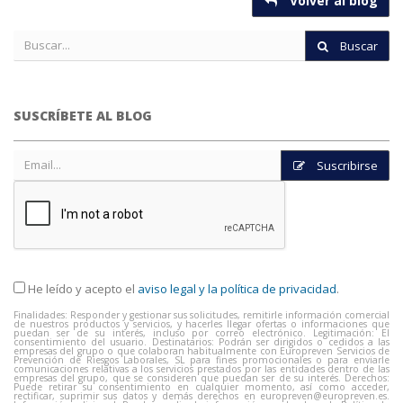
Volver al blog
Buscar
SUSCRÍBETE AL BLOG
Suscribirse
He leído y acepto el
aviso legal y la política de privacidad
.
Finalidades: Responder y gestionar sus solicitudes, remitirle información comercial
de nuestros productos y servicios, y hacerles llegar ofertas o informaciones que
puedan ser de su interés, incluso por correo electrónico. Legitimación: El
consentimiento del usuario. Destinatarios: Podrán ser dirigidos o cedidos a las
empresas del grupo o que colaboran habitualmente con Europreven Servicios de
Prevención de Riesgos Laborales, SL para fines promocionales o para enviarle
comunicaciones relativas a los servicios prestados por las entidades dentro de las
empresas del grupo, que se consideren que puedan ser de su interés. Derechos:
Puede retirar su consentimiento en cualquier momento, así como acceder,
rectificar, suprimir sus datos y demás derechos en
europreven@europreven.es
.