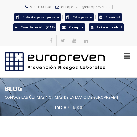
910 100 108
europreven@europreven.es
Solicite presupuesto
Cita previa
Previnet
Coordinación (CAE)
Campus
Exámen salud
BLOG
CONOCE LAS ÚLTIMAS NOTICIAS DE LA MANO DE EUROPREVEN
Inicio
Blog