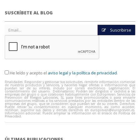
SUSCRÍBETE AL BLOG
Suscribirse
He leído y acepto el
aviso legal y la política de privacidad
.
Finalidades: Responder y gestionar sus solicitudes, remitirle información comercial
de nuestros productos y servicios, y hacerles llegar ofertas o informaciones que
puedan ser de su interés, incluso por correo electrónico. Legitimación: El
consentimiento del usuario. Destinatarios: Podrán ser dirigidos o cedidos a las
empresas del grupo o que colaboran habitualmente con Europreven Servicios de
Prevención de Riesgos Laborales, SL para fines promocionales o para enviarle
comunicaciones relativas a los servicios prestados por las entidades dentro de las
empresas del grupo, que se consideren que puedan ser de su interés. Derechos:
Puede retirar su consentimiento en cualquier momento, así como acceder,
rectificar, suprimir sus datos y demás derechos en
europreven@europreven.es
.
Información adicional: Puede ampliar la información en el enlace de Política de
Privacidad.
ÚLTIMAS PUBLICACIONES