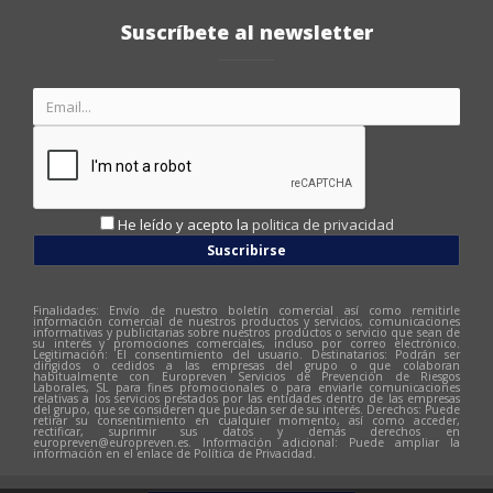
Suscríbete al newsletter
He leído y acepto la
politica de privacidad
Suscribirse
Finalidades: Envío de nuestro boletín comercial así como remitirle
información comercial de nuestros productos y servicios, comunicaciones
informativas y publicitarias sobre nuestros productos o servicio que sean de
su interés y promociones comerciales, incluso por correo electrónico.
Legitimación: El consentimiento del usuario. Destinatarios: Podrán ser
dirigidos o cedidos a las empresas del grupo o que colaboran
habitualmente con Europreven Servicios de Prevención de Riesgos
Laborales, SL para fines promocionales o para enviarle comunicaciones
relativas a los servicios prestados por las entidades dentro de las empresas
del grupo, que se consideren que puedan ser de su interés. Derechos: Puede
retirar su consentimiento en cualquier momento, así como acceder,
rectificar, suprimir sus datos y demás derechos en
europreven@europreven.es
. Información adicional: Puede ampliar la
información en el enlace de Política de Privacidad.