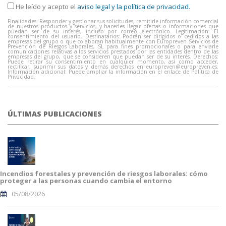
He leído y acepto el
aviso legal y la política de privacidad
.
Finalidades: Responder y gestionar sus solicitudes, remitirle información comercial
de nuestros productos y servicios, y hacerles llegar ofertas o informaciones que
puedan ser de su interés, incluso por correo electrónico. Legitimación: El
consentimiento del usuario. Destinatarios: Podrán ser dirigidos o cedidos a las
empresas del grupo o que colaboran habitualmente con Europreven Servicios de
Prevención de Riesgos Laborales, SL para fines promocionales o para enviarle
comunicaciones relativas a los servicios prestados por las entidades dentro de las
empresas del grupo, que se consideren que puedan ser de su interés. Derechos:
Puede retirar su consentimiento en cualquier momento, así como acceder,
rectificar, suprimir sus datos y demás derechos en
europreven@europreven.es
.
Información adicional: Puede ampliar la información en el enlace de Política de
Privacidad.
ÚLTIMAS PUBLICACIONES
Incendios forestales y prevención de riesgos laborales: cómo
proteger a las personas cuando cambia el entorno
05/08/2026