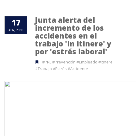
Junta alerta del
17
incremento de los
ABR, 2018
accidentes en el
trabajo 'in itinere' y
por 'estrés laboral'
#PRL #Prevención #Empleado #Itinere
#Trabajo #Estrés #Accidente