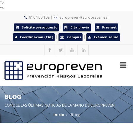
">
">
910 100 108
europreven@europreven.es
Solicite presupuesto
Cita previa
Previnet
Coordinación (CAE)
Campus
Exámen salud
BLOG
CONOCE LAS ÚLTIMAS NOTICIAS DE LA MANO DE EUROPREVEN
Inicio
Blog