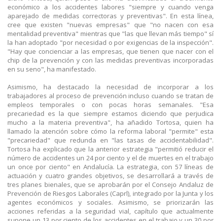
económico a los accidentes labores "siempre y cuando venga
aparejado de medidas correctoras y preventivas". En esta línea,
cree que existen "nuevas empresas" que "no nacen con esa
mentalidad preventiva" mientras que "las que llevan más tiempo" sí
la han adoptado "por necesidad o por exigencias de la inspección".
"Hay que concienciar a las empresas, que tienen que nacer con el
chip de la prevención y con las medidas preventivas incorporadas
en su seno", ha manifestado.
Asimismo, ha destacado la necesidad de incorporar a los
trabajadores al proceso de prevención incluso cuando se tratan de
empleos temporales o con pocas horas semanales. "Esa
precariedad es la que siempre estamos diciendo que perjudica
mucho a la materia preventiva", ha añadido Tortosa, quien ha
llamado la atención sobre cómo la reforma laboral "permite" esta
"precariedad" que redunda en "las tasas de accidentabilidad".
Tortosa ha explicado que la anterior estrategia "permitió reducir el
número de accidentes un 24 por ciento y el de muertes en el trabajo
un once por ciento" en Andalucía. La estrategia, con 57 líneas de
actuación y cuatro grandes objetivos, se desarrollará a través de
tres planes bienales, que se aprobarán por el Consejo Andaluz de
Prevención de Riesgos Laborales (Caprl), integrado por la Junta y los
agentes económicos y sociales. Asimismo, se priorizarán las
acciones referidas a la seguridad vial, capítulo que actualmente
supone un 13 por ciento de los accidentes en el trabajo y un 30 por