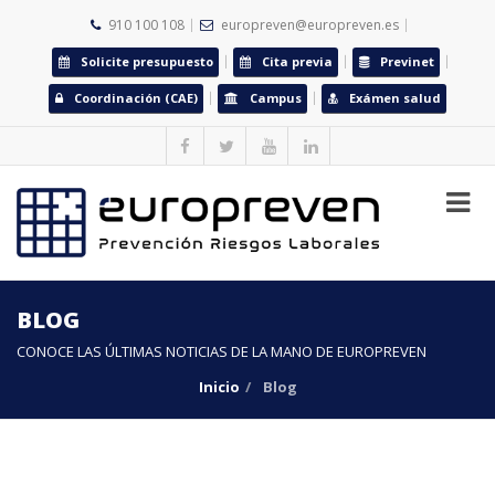
910 100 108
europreven@europreven.es
Solicite presupuesto
Cita previa
Previnet
Coordinación (CAE)
Campus
Exámen salud
BLOG
CONOCE LAS ÚLTIMAS NOTICIAS DE LA MANO DE EUROPREVEN
Inicio
Blog