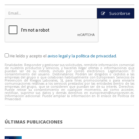
Suscribirse
He leído y acepto el
aviso legal y la política de privacidad
.
Finalidades: Responder y gestionar sus solicitudes, remitirle información comercial
de nuestros productos y servicios, y hacerles llegar ofertas o informaciones que
puedan ser de su interés, incluso por correo electrónico. Legitimación: El
consentimiento del usuario. Destinatarios: Podrán ser dirigidos o cedidos a las
empresas del grupo o que colaboran habitualmente con Europreven Servicios de
Prevención de Riesgos Laborales, SL para fines promocionales o para enviarle
comunicaciones relativas a los servicios prestados por las entidades dentro de las
empresas del grupo, que se consideren que puedan ser de su interés. Derechos:
Puede retirar su consentimiento en cualquier momento, así como acceder,
rectificar, suprimir sus datos y demás derechos en
europreven@europreven.es
.
Información adicional: Puede ampliar la información en el enlace de Política de
Privacidad.
ÚLTIMAS PUBLICACIONES