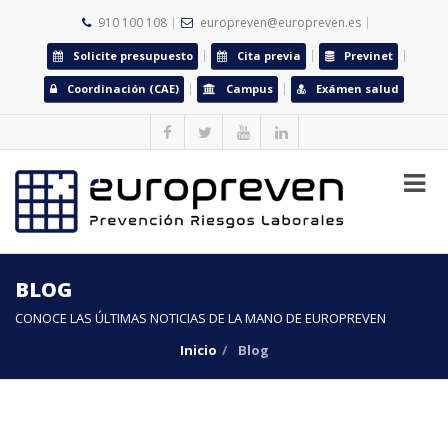
910 100 108
europreven@europreven.es
Solicite presupuesto
Cita previa
Previnet
Coordinación (CAE)
Campus
Exámen salud
BLOG
CONOCE LAS ÚLTIMAS NOTICIAS DE LA MANO DE EUROPREVEN
Inicio
Blog