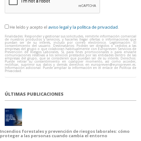
He leído y acepto el
aviso legal y la política de privacidad
.
Finalidades: Responder y gestionar sus solicitudes, remitirle información comercial
de nuestros productos y servicios, y hacerles llegar ofertas o informaciones que
puedan ser de su interés, incluso por correo electrónico. Legitimación: El
consentimiento del usuario. Destinatarios: Podrán ser dirigidos o cedidos a las
empresas del grupo o que colaboran habitualmente con Europreven Servicios de
Prevención de Riesgos Laborales, SL para fines promocionales o para enviarle
comunicaciones relativas a los servicios prestados por las entidades dentro de las
empresas del grupo, que se consideren que puedan ser de su interés. Derechos:
Puede retirar su consentimiento en cualquier momento, así como acceder,
rectificar, suprimir sus datos y demás derechos en
europreven@europreven.es
.
Información adicional: Puede ampliar la información en el enlace de Política de
Privacidad.
ÚLTIMAS PUBLICACIONES
Incendios forestales y prevención de riesgos laborales: cómo
proteger a las personas cuando cambia el entorno