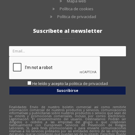
Mapa web
Política de cookies
Política de privacidad
Suscríbete al newsletter
He leído y acepto la
politica de privacidad
Suscribirse
Finalidades: Envío de nuestro boletín comercial así como remitirle
información comercial de nuestros productos y servicios, comunicaciones
informativas y publicitarias sobre nuestros productos o servicio que sean de
su interés y promociones comerciales, incluso por correo electrónico.
Legitimación: El consentimiento del usuario. Destinatarios: Podrán ser
dirigidos o cedidos a las empresas del grupo o que colaboran
habitualmente con Europreven Servicios de Prevención de Riesgos
Laborales, SL para fines promocionales o para enviarle comunicaciones
relativas a los servicios prestados por las entidades dentro de las empresas
del grupo, que se consideren que puedan ser de su interés. Derechos: Puede