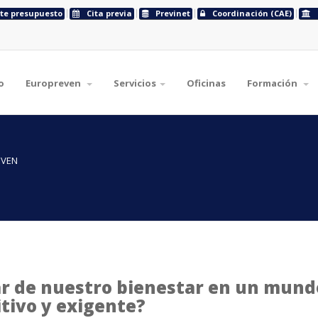
ite presupuesto
Cita previa
Previnet
Coordinación (CAE)
o
Europreven
Servicios
Oficinas
Formación
EVEN
ar de nuestro bienestar en un mund
tivo y exigente?