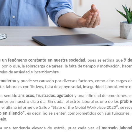
es un fenómeno constante en nuestra sociedad
, pues se estima que
9 de
, por lo que, la sobrecarga de tareas, la falta de tiempo y motivación, hac
iveles de ansiedad e incertidumbre.
l moderno
y puede ser causado por diversos factores, como altas cargas de
es laborales conflictivos, falta de apoyo social, inseguridad laboral, entre o
os sentido
ansiosos
,
frustrados
,
agotados
y una infinidad de emociones as
mos en nuestro día a día. Sin duda, el estrés laboral es uno de los
probl
 el último informe de Gallup “State of the Global Workplace 2023″, se reve
 en silencio”
, es decir, no se sienten comprometidos con sus funciones,
bajo
.
va una tendencia elevada de estrés, pues cada vez
el mercado labora