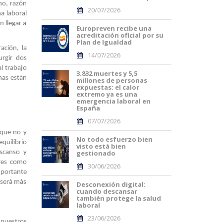
ano, razón
20/07/2026
ma laboral
n llegar a
Europreven recibe una
acreditación oficial por su
Plan de Igualdad
ación, la
14/07/2026
urgir dos
al trabajo
3.832 muertes y 5,5
nas están
millones de personas
expuestas: el calor
extremo ya es una
emergencia laboral en
España
07/07/2026
 que no y
No todo esfuerzo bien
quilibrio
visto está bien
escanso y
gestionado
ores como
30/06/2026
portante
 será más
Desconexión digital:
cuando descansar
también protege la salud
laboral
23/06/2026
 nuestros