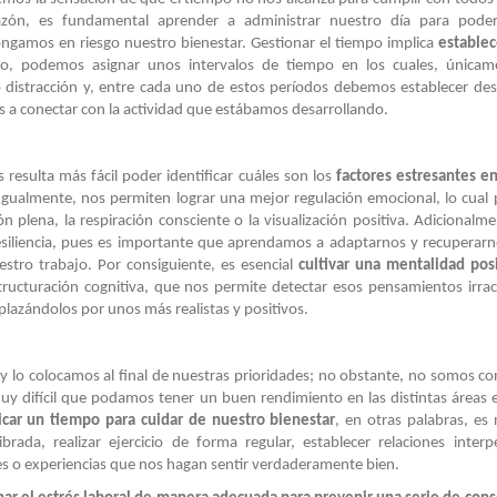
azón, es fundamental aprender a administrar nuestro día para poder
ngamos en riesgo nuestro bienestar. Gestionar el tiempo implica
estable
lo, podemos asignar unos intervalos de tiempo en los cuales, únicam
o distracción y, entre cada uno de estos períodos debemos establecer de
 a conectar con la actividad que estábamos desarrollando.
esulta más fácil poder identificar cuáles son los
factores estresantes e
 Igualmente, nos permiten lograr una mejor regulación emocional, lo cua
n plena, la respiración consciente o la visualización positiva. Adicionalme
resiliencia, pues es importante que aprendamos a adaptarnos y recuperarn
stro trabajo. Por consiguiente, es esencial
cultivar una mentalidad pos
ructuración cognitiva, que nos permite detectar esos pensamientos irrac
lazándolos por unos más realistas y positivos.
y lo colocamos al final de nuestras prioridades; no obstante, no somos co
uy difícil que podamos tener un buen rendimiento en las distintas áreas
car un tiempo para cuidar de nuestro bienestar
, en otras palabras, es 
rada, realizar ejercicio de forma regular, establecer relaciones interp
des o experiencias que nos hagan sentir verdaderamente bien.