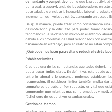
demandante y competitivo
, por lo que la productividad 
por la cual, la supervivencia de los colaboradores en este 
poco saludable e incluso la inseguridad laboral, producto 
incrementar los niveles de estrés, generando un desequilib
De igual manera, puede traer como consecuencia una
desmotivación y la dificultad para poder tomar decisi
fenómenos que se observan mucho en el entorno laboral,
debido a los problemas de salud relacionados con el estré
físicamente en el trabajo, pero en realidad no están compr
¿Qué podemos hacer para evitar o reducir el estrés labo
Establecer límites
Creo que una de las competencias que todos deberíamos 
poder trazar límites claros. En definitiva, esto puede ay
entre lo laboral y lo personal, podemos establecer l
recuperación. El establecer límites también implica da
compañeros de trabajo. Por supuesto, es vital que exi
comprender que mientras más comprometidos y motivado
fácil el logro de los objetivos organizacionales.
Gestión del tiempo
Muchas veces podemos sentirnos agobiados porque tenem