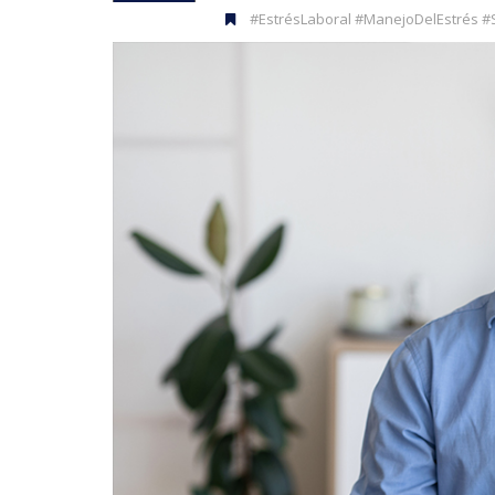
#EstrésLaboral #ManejoDelEstrés #S