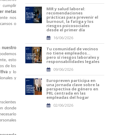
 cumplir
MIR y salud laboral:
cer metas
recomendaciones
prácticas para prevenir el
ente nos
burnout, la fatiga y los
scansos o
riesgos psicosociales
desde el primer día
16/06/2026
n nuestro
Tu comunidad de vecinos
no tiene empleados…
l podemos
pero sí riesgos laborales y
nte, esto
responsabilidades legales
os de los
09/06/2026
itiva
y lo
ionales y
Europreven participa en
una jornada clave sobre la
perspectiva de género en
PRL centrada en las
empleadas del hogar
nscientes
02/06/2026
 en donde
necesario
ersonales