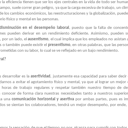
y la eficiencia tienen que ser los ejes centrales en la vida de todo ser hum
campo, suele correr gran peligro, ya que la carga excesiva de trabajo, un cli
de los cambios económicos, las reestructuraciones y la globalización, puede
rio físico y mental en las personas.
disminución en el desempeño laboral
, puesto que la falta de concentr
ones pueden derivar en un rendimiento deficiente. Asimismo, pueden s
 por un lado, el
ausentismo
, el cual implica que los empleados no asistan 
s o también puede existir el
presentismo
, en otras palabras, que las perso
ometidas con su labor, lo cual se ve reflejado en un bajo rendimiento.
ral?
desarrollar es la
asertividad
, justamente esa capacidad para saber decir
udarnos a evitar el agotamiento físico y mental, ya que al lograr un mejor e
as horas de trabajo regulares y respetar también nuestro tiempo de d
r a conocer de forma clara nuestras necesidades tanto a nuestros superi
sta una
comunicación horizontal y asertiva
por ambas partes, pues es im
s se sientan los colaboradores, tendrá un mejor desempeño, por ende,
os la sensación de que el tiempo no nos alcanza para cumplir con todos