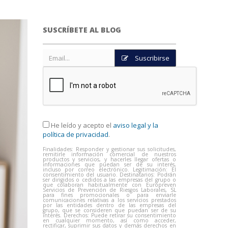
SUSCRÍBETE AL BLOG
Suscribirse
He leído y acepto el
aviso legal y la
política de privacidad
.
Finalidades: Responder y gestionar sus solicitudes,
remitirle información comercial de nuestros
productos y servicios, y hacerles llegar ofertas o
informaciones que puedan ser de su interés,
incluso por correo electrónico. Legitimación: El
consentimiento del usuario. Destinatarios: Podrán
ser dirigidos o cedidos a las empresas del grupo o
que colaboran habitualmente con Europreven
Servicios de Prevención de Riesgos Laborales, SL
para fines promocionales o para enviarle
comunicaciones relativas a los servicios prestados
por las entidades dentro de las empresas del
grupo, que se consideren que puedan ser de su
interés. Derechos: Puede retirar su consentimiento
en cualquier momento, así como acceder,
rectificar, suprimir sus datos y demás derechos en