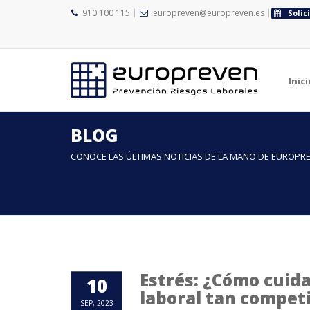
910 100 115
europreven@europreven.es
Solic
Inici
BLOG
CONOCE LAS ÚLTIMAS NOTICIAS DE LA MANO DE EUROPR
Estrés: ¿Cómo cuid
10
laboral tan competi
SEP, 2023