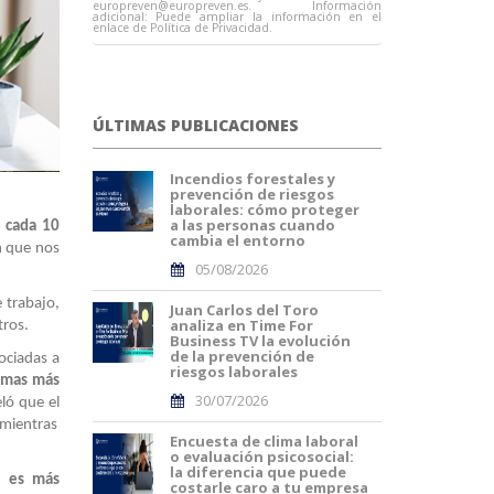
europreven@europreven.es
. Información
adicional: Puede ampliar la información en el
enlace de Política de Privacidad.
ÚLTIMAS PUBLICACIONES
Incendios forestales y
prevención de riesgos
laborales: cómo proteger
a las personas cuando
 cada 10
cambia el entorno
en que nos
05/08/2026
 trabajo,
Juan Carlos del Toro
analiza en Time For
tros.
Business TV la evolución
de la prevención de
ociadas a
riesgos laborales
emas más
30/07/2026
ló que el
 mientras
Encuesta de clima laboral
o evaluación psicosocial:
la diferencia que puede
l es más
costarle caro a tu empresa