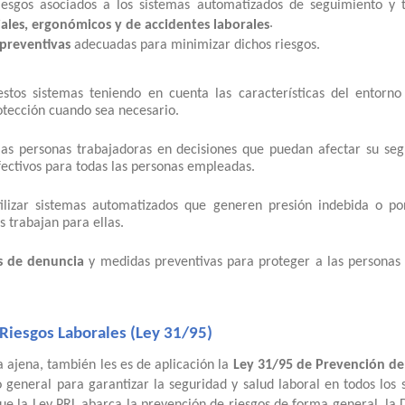
iesgos asociados a los sistemas automatizados de seguimiento y
.
iales, ergonómicos y de accidentes laborales
preventivas
adecuadas para minimizar dichos riesgos.
estos sistemas teniendo en cuenta las características del entorno 
otección cuando sea necesario.
 las personas trabajadoras en decisiones que puedan afectar su seg
efectivos para todas las personas empleadas.
tilizar sistemas automatizados que generen presión indebida o p
s trabajan para ellas.
es de denuncia
y medidas preventivas para proteger a las personas 
 Riesgos Laborales (Ley 31/95)
 ajena, también les es de aplicación la
Ley 31/95 de Prevención de
general para garantizar la seguridad y salud laboral en todos los s
 la Ley PRL abarca la prevención de riesgos de forma general, la D