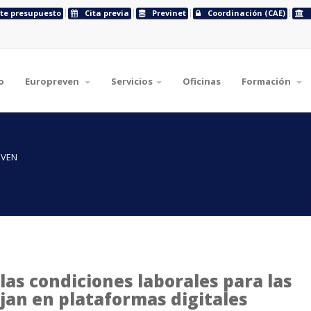
ite presupuesto
Cita previa
Previnet
Coordinación (CAE)
o
Europreven
Servicios
Oficinas
Formación
EVEN
as condiciones laborales para las
jan en plataformas digitales