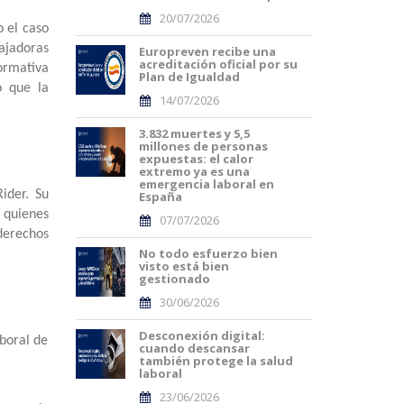
20/07/2026
o el caso
bajadoras
Europreven recibe una
acreditación oficial por su
ormativa
Plan de Igualdad
o que la
14/07/2026
3.832 muertes y 5,5
millones de personas
expuestas: el calor
extremo ya es una
emergencia laboral en
ider. Su
España
e quienes
07/07/2026
 derechos
No todo esfuerzo bien
visto está bien
gestionado
30/06/2026
Desconexión digital:
aboral de
cuando descansar
también protege la salud
laboral
23/06/2026