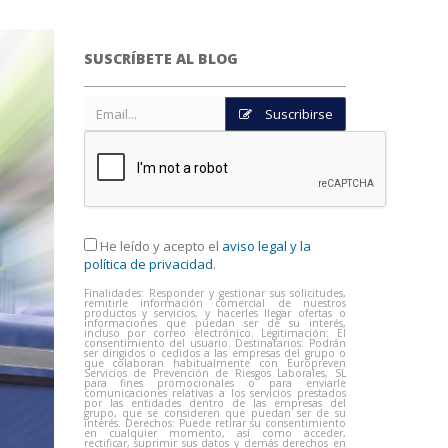
SUSCRÍBETE AL BLOG
Suscribirse
He leído y acepto el
aviso legal y la
política de privacidad
.
Finalidades: Responder y gestionar sus solicitudes,
remitirle información comercial de nuestros
productos y servicios, y hacerles llegar ofertas o
informaciones que puedan ser de su interés,
incluso por correo electrónico. Legitimación: El
consentimiento del usuario. Destinatarios: Podrán
ser dirigidos o cedidos a las empresas del grupo o
que colaboran habitualmente con Europreven
Servicios de Prevención de Riesgos Laborales, SL
para fines promocionales o para enviarle
comunicaciones relativas a los servicios prestados
por las entidades dentro de las empresas del
grupo, que se consideren que puedan ser de su
interés. Derechos: Puede retirar su consentimiento
en cualquier momento, así como acceder,
rectificar, suprimir sus datos y demás derechos en