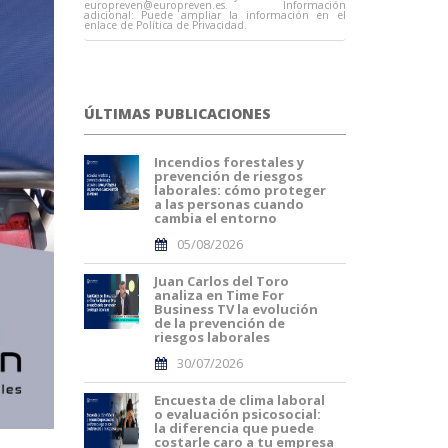
europreven@europreven.es
. Información
adicional: Puede ampliar la información en el
enlace de Política de Privacidad.
ÚLTIMAS PUBLICACIONES
Incendios forestales y
prevención de riesgos
laborales: cómo proteger
a las personas cuando
cambia el entorno
05/08/2026
Juan Carlos del Toro
analiza en Time For
Business TV la evolución
de la prevención de
riesgos laborales
30/07/2026
Encuesta de clima laboral
o evaluación psicosocial:
la diferencia que puede
costarle caro a tu empresa